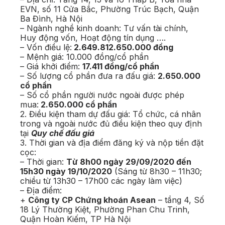
EVN, số 11 Cửa Bắc, Phường Trúc Bạch, Quận
Ba Đình, Hà Nội
– Ngành nghề kinh doanh: Tư vấn tài chính,
Huy động vốn, Hoạt động tín dụng ….
– Vốn điều lệ:
2.649.812.650.000 đồng
– Mệnh giá: 10.000 đồng/cổ phần
– Giá khởi điểm:
17.411 đồng/cổ phần
– Số lượng cổ phần đưa ra đấu giá:
2.650.000
cổ phần
– Số cổ phần người nước ngoài được phép
mua:
2.650.000 cổ phần
2. Điều kiện tham dự đấu giá: Tổ chức, cá nhân
trong và ngoài nước đủ điều kiện theo quy định
tại
Quy chế đấu giá
3. Thời gian và địa điểm đăng ký và nộp tiền đặt
cọc:
– Thời gian:
Từ 8h00 ngày 29/09/2020 đến
15h30 ngày 19/10/2020
(Sáng từ 8h30 – 11h30;
chiều từ 13h30 – 17h00 các ngày làm việc)
– Địa điểm:
+
Công ty CP Chứng khoán Asean
– tầng 4, Số
18 Lý Thường Kiệt, Phường Phan Chu Trinh,
Quận Hoàn Kiếm, TP Hà Nội