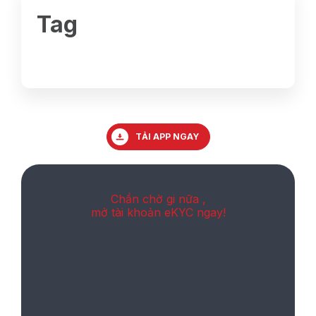
Tag
TẢI APP NGAY
Chần chờ gi nữa ,
mở tài khoản eKYC ngay!