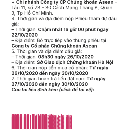
+
Chi nhánh Công ty CP Chứng khoán Asean
–
Lầu 11, số 78 – 80 Cách Mạng Tháng 8, Quận
3, Tp Hồ Chí Minh.
4. Thời gian và địa điểm nộp Phiếu tham dự đấu
giá:
– Thời gian:
Chậm nhất 16 giờ 00 phút ngày
22/10/2020
– Địa điểm: Bỏ trực tiếp vào thùng phiếu tại
Công ty Cổ phần Chứng khoán Asean
5. Thời gian và địa điểm đấu giá:
– Thời gian:
08h30 ngày 26/10/2020
– Địa điểm:
Sở Giao dịch Chứng khoán Hà Nội
6. Thời gian nộp tiền mua cổ phần:
Từ ngày
26/10/2020 đến ngày 30/10/2020
7. Thời gian hoàn trả tiền đặt cọc:
Từ ngày
27/10/2020 đến ngày 30/10/2020
Các tài liệu đính kèm (click để tải về):
2020.09-EVNFC.zip
2020.09-EVNFC-Dieu-le.zip
2020.09-EVNFC.zip
2020.09-EVNFC-Dieu-le.zip
2020.09-EVNFC.zip
2020.09-EVNFC-Dieu-le.zip
2020.09-EVNFC.zip
2020.09-EVNFC-Dieu-le.zip
2020.09-EVNFC.zip
2020.09-EVNFC-Dieu-le.zip
2020.09-EVNFC.zip
2020.09-EVNFC-Dieu-le.zip
2020.09-EVNFC.zip
2020.09-EVNFC-Dieu-le.zip
2020.09-EVNFC.zip
2020.09-EVNFC-Dieu-le.zip
2020.09-EVNFC.zip
2020.09-EVNFC-Dieu-le.zip
2020.09-EVNFC.zip
2020.09-EVNFC-Dieu-le.zip
2020.09-EVNFC.zip
2020.09-EVNFC-Dieu-le.zip
2020.09-EVNFC.zip
2020.09-EVNFC-Dieu-le.zip
2020.09-EVNFC.zip
2020.09-EVNFC-Dieu-le.zip
2020.09-EVNFC.zip
2020.09-EVNFC-Dieu-le.zip
2020.09-EVNFC.zip
2020.09-EVNFC-Dieu-le.zip
2020.09-EVNFC.zip
2020.09-EVNFC-Dieu-le.zip
2020.09-EVNFC.zip
2020.09-EVNFC-Dieu-le.zip
2020.09-EVNFC.zip
2020.09-EVNFC-Dieu-le.zip
2020.09-EVNFC.zip
2020.09-EVNFC-Dieu-le.zip
2020.09-EVNFC.zip
2020.09-EVNFC-Dieu-le.zip
2020.09-EVNFC.zip
2020.09-EVNFC-Dieu-le.zip
2020.09-EVNFC.zip
2020.09-EVNFC-Dieu-le.zip
2020.09-EVNFC.zip
2020.09-EVNFC-Dieu-le.zip
2020.09-EVNFC.zip