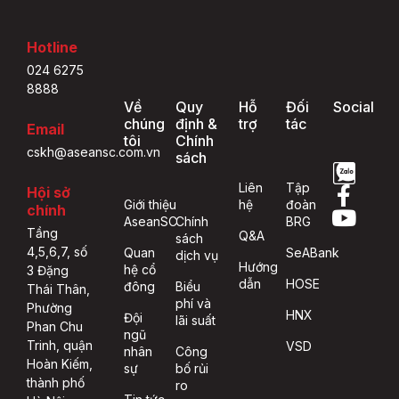
Hotline
024 6275
8888
Về
Quy
Hỗ
Đối
Social
chúng
định &
trợ
tác
Email
tôi
Chính
cskh@aseansc.com.vn
sách
Liên
Tập
Hội sở
Giới thiệu
hệ
đoàn
chính
AseanSC
Chính
BRG
Tầng
Q&A
sách
4,5,6,7, số
Quan
SeABank
dịch vụ
Hướng
hệ cổ
3 Đặng
dẫn
HOSE
đông
Biểu
Thái Thân,
phí và
Phường
HNX
Đội
lãi suất
Phan Chu
ngũ
Trinh, quận
VSD
nhân
Công
Hoàn Kiếm,
sự
bố rủi
thành phố
ro