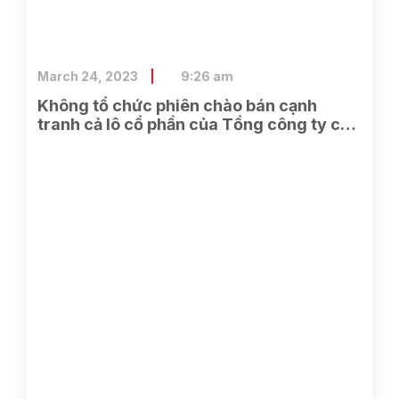
March 24, 2023
9:26 am
Không tổ chức phiên chào bán cạnh
tranh cả lô cổ phần của Tổng công ty cổ
phần Điện tử và Tin học Việt Nam do
SCIC sở hữu