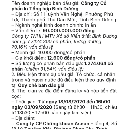
Tên doanh nghiệp bán đấu giá:
Công ty Cổ
phần In Tổng hợp Bình Dương
– Địa chỉ: Số 1 Huỳnh Văn Nghệ, Phường Phú
Lợi, Thành phố Thủ Dầu Một, Tỉnh Bình Dương
– Ngành nghề kinh doanh chính: In ấn
– Vốn điều lệ:
90.000.000.000 đồng
Công ty TNHH MTV Xổ số Kiến thiết Bình Dương
nắm giữ 7.124.300 cổ phần, tương đương
79,16% vốn điều lệ
– Mệnh giá: 10.000 đồng/cổ phần
– Giá khởi điểm:
12.600 đồng/cổ phần
– Số lượng cổ phần bán đấu giá:
1.274.064 cổ
phần
(chiếm 31,54% vốn điều lệ)
2. Điều kiện tham dự đấu giá: Tổ chức, cá nhân
trong và ngoài nước đủ điều kiện theo quy định
tại
Quy chế bán đấu giá
3. Thời gian và địa điểm đăng ký và nộp tiền đặt
cọc:
– Thời gian:
Từ ngày 18/08/2020 đến 16h00
ngày 03/09/2020
(Sáng từ 8h30 – 11h30; chiều
từ 13h30 – 17h00 các ngày làm việc)
– Địa điểm:
+
Công ty CP Chứng khoán Asean
– tầng 4, Số