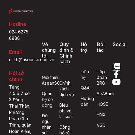
Hotline
024 6275
8888
Về
Quy
Hỗ
Đối
Social
chúng
định &
trợ
tác
Email
tôi
Chính
cskh@aseansc.com.vn
sách
Liên
Tập
Hội sở
Giới thiệu
hệ
đoàn
chính
AseanSC
Chính
BRG
Tầng
Q&A
sách
4,5,6,7, số
Quan
SeABank
dịch vụ
Hướng
hệ cổ
3 Đặng
dẫn
HOSE
đông
Biểu
Thái Thân,
phí và
Phường
HNX
Đội
lãi suất
Phan Chu
ngũ
Trinh, quận
VSD
nhân
Công
Hoàn Kiếm,
sự
bố rủi