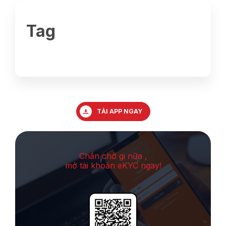
Tag
TẢI APP NGAY
Chần chờ gi nữa ,
mở tài khoản eKYC ngay!