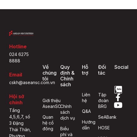
Hotline
024 6275
8888
Về
Quy
Hỗ
Đối
Social
chúng
định &
trợ
tác
Email
tôi
Chính
cskh@aseansc.com.vn
sách
Liên
Tập
Hội sở
Giới thiệu
hệ
đoàn
chính
AseanSC
Chính
BRG
Tầng
Q&A
sách
4,5,6,7, số
Quan
SeABank
dịch vụ
Hướng
hệ cổ
3 Đặng
dẫn
HOSE
đông
Biểu
Thái Thân,
phí và
Phường