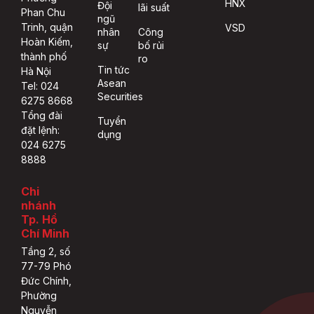
HNX
Đội
lãi suất
Phan Chu
ngũ
Trinh, quận
VSD
nhân
Công
Hoàn Kiếm,
sự
bố rủi
thành phố
ro
Tin tức
Hà Nội
Asean
Tel: 024
Securities
6275 8668
Tổng đài
Tuyển
đặt lệnh:
dụng
024 6275
8888
Chi
nhánh
Tp. Hồ
Chí Minh
Tầng 2, số
77-79 Phó
Đức Chính,
Phường
Nguyễn