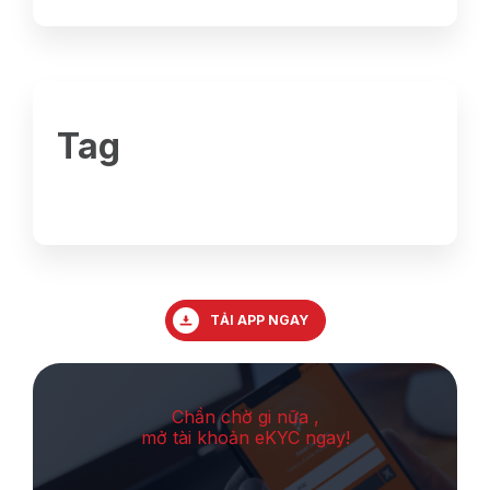
Tag
TẢI APP NGAY
Chần chờ gi nữa ,
mở tài khoản eKYC ngay!