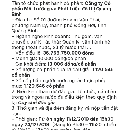
Tên tổ chức phát hành cổ phần:
Công ty Cổ
phần Môi trường và Phát triển đô thị Quảng
Bình
– Địa chỉ: Số 01 đường Hoàng Văn Thái,
phường Nam Lý, thành phố Đồng Hới, tỉnh
Quảng Bình
– Ngành nghề kinh doanh: Thu gom, vận
chuyển, xử lý rác thải; Quản lý, vận hành hệ
thống thoát nước, xử lý nước thải …
– Vốn điều lệ:
36.756.750.000 đồng
– Mệnh giá: 10.000 đồng/cổ phần
– Giá khởi điểm:
13.006 đồng/cổ phần
– Số lượng cổ phần đưa ra đấu giá:
1.120.546
cổ phần
– Số cổ phần người nước ngoài được phép
mua:
1.120.546 cổ phần
2. Điều kiện tham dự đấu giá: Tổ chức, cá nhân
trong và ngoài nước đủ điều kiện theo quy định
tại
Quy chế đấu giá
3. Thời gian và địa điểm đăng ký và nộp tiền đặt
cọc:
– Thời gian:
Từ 8h ngày 11/12/2019 đến 15h30
ngày 24/12/2019
(Sáng từ 8h30 – 11h30; chiều