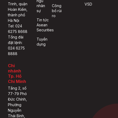
ngũ
Trinh, quận
VSD
nhân
Công
Hoàn Kiếm,
sự
bố rủi
thành phố
ro
Tin tức
Hà Nội
Asean
Tel: 024
Securities
6275 8668
Tổng đài
Tuyển
đặt lệnh:
dụng
024 6275
8888
Chi
nhánh
Tp. Hồ
Chí Minh
Tầng 2, số
77-79 Phó
Đức Chính,
Phường
Nguyễn
Thái Bình,