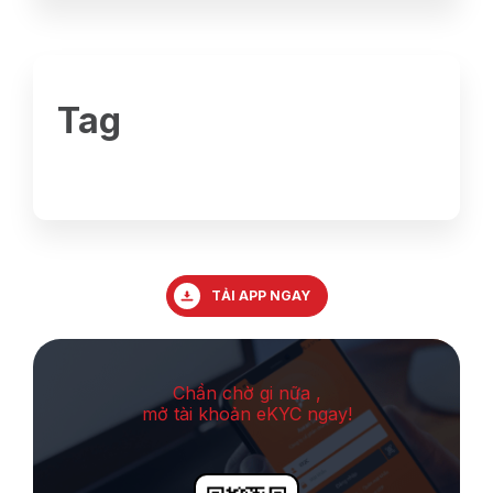
Tag
TẢI APP NGAY
Chần chờ gi nữa ,
mở tài khoản eKYC ngay!