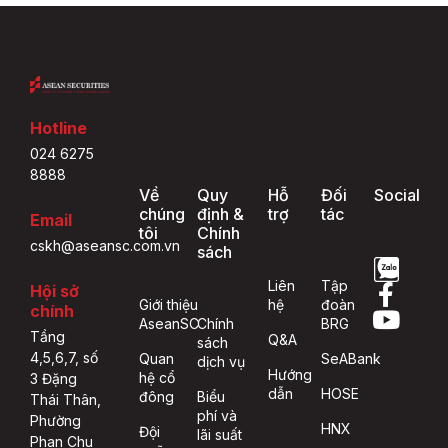
Hotline
024 6275
8888
Về
Quy
Hỗ
Đối
Social
chúng
định &
trợ
tác
Email
tôi
Chính
cskh@aseansc.com.vn
sách
Liên
Tập
Hội sở
Giới thiệu
hệ
đoàn
chính
AseanSC
Chính
BRG
Tầng
Q&A
sách
4,5,6,7, số
Quan
SeABank
dịch vụ
Hướng
hệ cổ
3 Đặng
dẫn
HOSE
đông
Biểu
Thái Thân,
phí và
Phường
HNX
Đội
lãi suất
Phan Chu