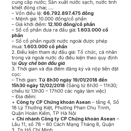
cung cấp nước; Sản xuất nước sạch, nước tinh
khiết đóng chai; ….
– Vốn điều lệ:
66.792.897.475 đồng
– Mệnh giá: 10.000 đồng/cổ phần
– Giá khởi điểm:
12.100 đồng/cổ phần
– Số cổ phần đưa ra đấu giá:
1.603.000 cổ
phần
– Số cổ phần người nước ngoài được phép
mua:
1.603.000 cổ phần
2. Điều kiện tham dự đấu giá: Tổ chức, cá nhân
trong và ngoài nước đủ điều kiện theo quy định
tại
Quy chế bán đấu giá
3. Thời gian và địa điểm đăng ký và nộp tiền đặt
cọc:
– Thời gian:
Từ 8h30 ngày 19/01/2018 đến
15h30 ngày 12/02/2018
(Sáng từ 8h30 – 11h30;
chiều từ 13h30 – 17h00 các ngày làm việc)
– Địa điểm:
+
Công ty CP Chứng khoán Asean
– tầng 4, Số
18 Lý Thường Kiệt, Phường Phan Chu Trinh,
Quận Hoàn Kiếm, TP Hà Nội
+
Chi nhánh Công ty CP Chứng khoán Asean
–
Lầu 11, số 78 – 80 Cách Mạng Tháng 8, Quận
3, Tp Hồ Chí Minh.