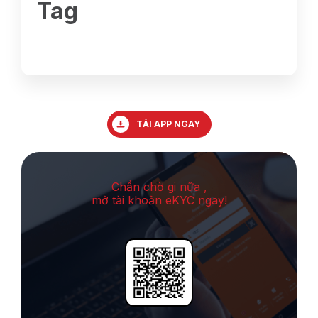
Tag
TẢI APP NGAY
Chần chờ gi nữa ,
mở tài khoản eKYC ngay!