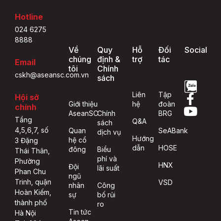
Hotline
024 6275
8888
Về
Quy
Hỗ
Đối
Social
chúng
định &
trợ
tác
Email
tôi
Chính
cskh@aseansc.com.vn
sách
Liên
Tập
Hội sở
Giới thiệu
hệ
đoàn
chính
AseanSC
Chính
BRG
Tầng
Q&A
sách
4,5,6,7, số
Quan
SeABank
dịch vụ
Hướng
hệ cổ
3 Đặng
dẫn
HOSE
đông
Biểu
Thái Thân,
phí và
Phường
HNX
Đội
lãi suất
Phan Chu
ngũ
Trinh, quận
VSD
nhân
Công
Hoàn Kiếm,
sự
bố rủi
thành phố
ro
Tin tức
Hà Nội