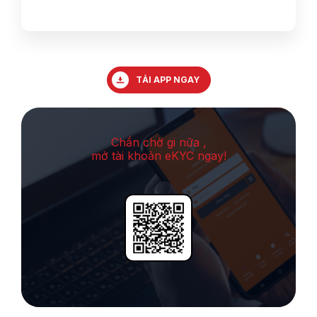
TẢI APP NGAY
Chần chờ gi nữa ,
mở tài khoản eKYC ngay!