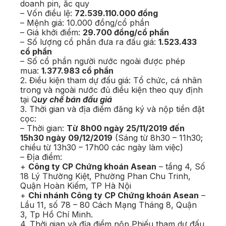
doanh pin, ắc quy
– Vốn điều lệ:
72.539.110.000 đồng
– Mệnh giá: 10.000 đồng/cổ phần
– Giá khởi điểm:
29.700 đồng/cổ phần
– Số lượng cổ phần đưa ra đấu giá:
1.523.433
cổ phần
– Số cổ phần người nước ngoài được phép
mua:
1.377.983 cổ phần
2. Điều kiện tham dự đấu giá: Tổ chức, cá nhân
trong và ngoài nước đủ điều kiện theo quy định
tại Q
uy chế bán đấu giá
3. Thời gian và địa điểm đăng ký và nộp tiền đặt
cọc:
– Thời gian:
Từ 8h00 ngày 25/11/2019 đến
15h30 ngày 09/12/2019
(Sáng từ 8h30 – 11h30;
chiều từ 13h30 – 17h00 các ngày làm việc)
– Địa điểm:
+
Công ty CP Chứng khoán Asean
– tầng 4, Số
18 Lý Thường Kiệt, Phường Phan Chu Trinh,
Quận Hoàn Kiếm, TP Hà Nội
+
Chi nhánh Công ty CP Chứng khoán Asean
–
Lầu 11, số 78 – 80 Cách Mạng Tháng 8, Quận
3, Tp Hồ Chí Minh.
4. Thời gian và địa điểm nộp Phiếu tham dự đấu