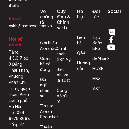
8888
Về
Quy
Hỗ
Đối
Social
chúng
định &
trợ
tác
Email
tôi
Chính
cskh@aseansc.com.vn
sách
Liên
Tập
Hội sở
Giới thiệu
hệ
đoàn
chính
AseanSC
Chính
BRG
Tầng
Q&A
sách
4,5,6,7, số
Quan
SeABank
dịch vụ
Hướng
hệ cổ
3 Đặng
dẫn
HOSE
đông
Biểu
Thái Thân,
phí và
Phường
HNX
Đội
lãi suất
Phan Chu
ngũ
Trinh, quận
VSD
nhân
Công
Hoàn Kiếm,
sự
bố rủi
thành phố
ro
Tin tức
Hà Nội
Asean
Tel: 024
Securities
6275 8668
Tổng đài
Tuyển