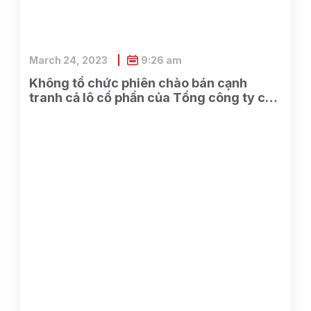
March 24, 2023
9:26 am
Không tổ chức phiên chào bán cạnh
tranh cả lô cổ phần của Tổng công ty cổ
phần Điện tử và Tin học Việt Nam do
SCIC sở hữu