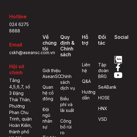
Hotline
024 6275
8888
Về
Quy
Hỗ
Đối
Social
chúng
định &
trợ
tác
Email
tôi
Chính
cskh@aseansc.com.vn
sách
Liên
Tập
Hội sở
Giới thiệu
hệ
đoàn
chính
AseanSC
Chính
BRG
Tầng
Q&A
sách
4,5,6,7, số
Quan
SeABank
dịch vụ
Hướng
hệ cổ
3 Đặng
dẫn
HOSE
đông
Biểu
Thái Thân,
phí và
Phường
HNX
Đội
lãi suất
Phan Chu
ngũ
Trinh, quận
VSD
nhân
Công
Hoàn Kiếm,
sự
bố rủi
thành phố
ro