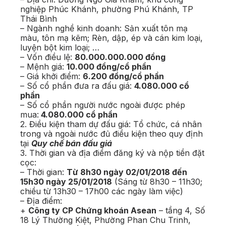
nghiệp Phúc Khánh, phường Phú Khánh, TP
Thái Bình
– Ngành nghề kinh doanh: Sản xuất tôn mạ
màu, tôn mạ kẽm; Rèn, dập, ép và cán kim loại,
luyện bột kim loại; …
– Vốn điều lệ:
80.000.000.000 đồng
– Mệnh giá:
10.000 đồng/cổ phần
– Giá khởi điểm:
6.200 đồng/cổ phần
– Số cổ phần đưa ra đấu giá:
4.080.000 cổ
phần
– Số cổ phần người nước ngoài được phép
mua:
4.080.000 cổ phần
2. Điều kiện tham dự đấu giá: Tổ chức, cá nhân
trong và ngoài nước đủ điều kiện theo quy định
tại
Quy chế bán đấu giá
3. Thời gian và địa điểm đăng ký và nộp tiền đặt
cọc:
– Thời gian:
Từ 8h30 ngày 02/01/2018 đến
15h30 ngày 25/01/2018
(Sáng từ 8h30 – 11h30;
chiều từ 13h30 – 17h00 các ngày làm việc)
– Địa điểm:
+
Công ty CP Chứng khoán Asean
– tầng 4, Số
18 Lý Thường Kiệt, Phường Phan Chu Trinh,