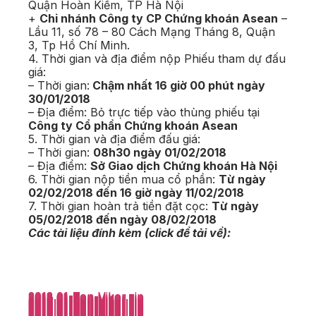
Quận Hoàn Kiếm, TP Hà Nội
+
Chi nhánh Công ty CP Chứng khoán Asean
–
Lầu 11, số 78 – 80 Cách Mạng Tháng 8, Quận
3, Tp Hồ Chí Minh.
4. Thời gian và địa điểm nộp Phiếu tham dự đấu
giá:
– Thời gian:
Chậm nhất 16 giờ 00 phút ngày
30/01/2018
– Địa điểm: Bỏ trực tiếp vào thùng phiếu tại
Công ty Cổ phần Chứng khoán Asean
5. Thời gian và địa điểm đấu giá:
– Thời gian:
08h30 ngày 01/02/2018
– Địa điểm:
Sở Giao dịch Chứng khoán Hà Nội
6. Thời gian nộp tiền mua cổ phần:
Từ ngày
02/02/2018 đến 16 giờ ngày 11/02/2018
7. Thời gian hoàn trả tiền đặt cọc:
Từ ngày
05/02/2018 đến ngày 08/02/2018
Các tài liệu đính kèm (click để tải về):
2018.01-Ton-Vikor.zip
2018.01-Ton-Vikor.zip
2018.01-Ton-Vikor.zip
2018.01-Ton-Vikor.zip
2018.01-Ton-Vikor.zip
2018.01-Ton-Vikor.zip
2018.01-Ton-Vikor.zip
2018.01-Ton-Vikor.zip
2018.01-Ton-Vikor.zip
2018.01-Ton-Vikor.zip
2018.01-Ton-Vikor.zip
2018.01-Ton-Vikor.zip
2018.01-Ton-Vikor.zip
2018.01-Ton-Vikor.zip
2018.01-Ton-Vikor.zip
2018.01-Ton-Vikor.zip
2018.01-Ton-Vikor.zip
2018.01-Ton-Vikor.zip
2018.01-Ton-Vikor.zip
2018.01-Ton-Vikor.zip
2018.01-Ton-Vikor.zip
2018.01-Ton-Vikor.zip
2018.01-Ton-Vikor.zip
2018.01-Ton-Vikor.zip
2018.01-Ton-Vikor.zip
2018.01-Ton-Vikor.zip
2018.01-Ton-Vikor.zip
2018.01-Ton-Vikor.zip