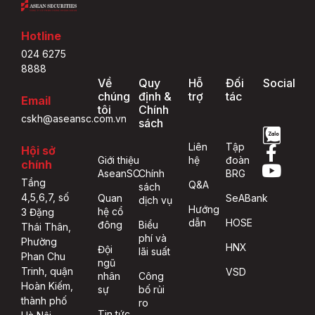
Hotline
024 6275
8888
Về
Quy
Hỗ
Đối
Social
chúng
định &
trợ
tác
Email
tôi
Chính
cskh@aseansc.com.vn
sách
Liên
Tập
Hội sở
Giới thiệu
hệ
đoàn
chính
AseanSC
Chính
BRG
Tầng
Q&A
sách
4,5,6,7, số
Quan
SeABank
dịch vụ
Hướng
hệ cổ
3 Đặng
dẫn
HOSE
đông
Biểu
Thái Thân,
phí và
Phường
HNX
Đội
lãi suất
Phan Chu
ngũ
Trinh, quận
VSD
nhân
Công
Hoàn Kiếm,
sự
bố rủi
thành phố
ro
Tin tức