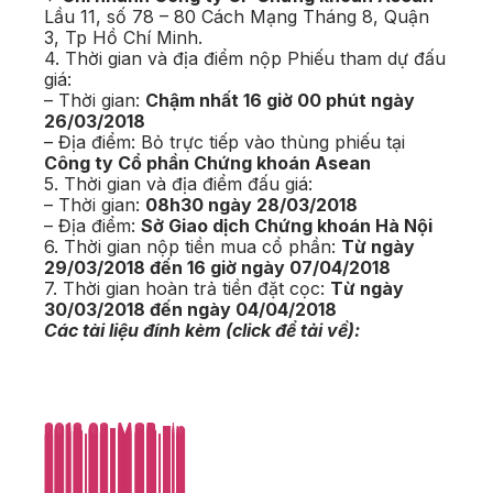
Lầu 11, số 78 – 80 Cách Mạng Tháng 8, Quận
3, Tp Hồ Chí Minh.
4. Thời gian và địa điểm nộp Phiếu tham dự đấu
giá:
– Thời gian:
Chậm nhất 16 giờ 00 phút ngày
26/03/2018
– Địa điểm: Bỏ trực tiếp vào thùng phiếu tại
Công ty Cổ phần Chứng khoán Asean
5. Thời gian và địa điểm đấu giá:
– Thời gian:
08h30 ngày 28/03/2018
– Địa điểm:
Sở Giao dịch Chứng khoán Hà Nội
6. Thời gian nộp tiền mua cổ phần:
Từ ngày
29/03/2018 đến 16 giờ ngày 07/04/2018
7. Thời gian hoàn trả tiền đặt cọc:
Từ ngày
30/03/2018 đến ngày 04/04/2018
Các tài liệu đính kèm (click để tải về):
2018.03-MSB.zip
2018.03-MSB.zip
2018.03-MSB.zip
2018.03-MSB.zip
2018.03-MSB.zip
2018.03-MSB.zip
2018.03-MSB.zip
2018.03-MSB.zip
2018.03-MSB.zip
2018.03-MSB.zip
2018.03-MSB.zip
2018.03-MSB.zip
2018.03-MSB.zip
2018.03-MSB.zip
2018.03-MSB.zip
2018.03-MSB.zip
2018.03-MSB.zip
2018.03-MSB.zip
2018.03-MSB.zip
2018.03-MSB.zip
2018.03-MSB.zip
2018.03-MSB.zip
2018.03-MSB.zip
2018.03-MSB.zip
2018.03-MSB.zip
2018.03-MSB.zip
2018.03-MSB.zip
2018.03-MSB.zip
2018.03-MSB.zip
2018.03-MSB.zip
2018.03-MSB.zip
2018.03-MSB.zip
2018.03-MSB.zip
2018.03-MSB.zip
2018.03-MSB.zip
2018.03-MSB.zip
2018.03-MSB.zip
2018.03-MSB.zip
2018.03-MSB.zip
2018.03-MSB.zip
2018.03-MSB.zip
2018.03-MSB.zip
2018.03-MSB.zip
2018.03-MSB.zip
2018.03-MSB.zip
2018.03-MSB.zip
2018.03-MSB.zip
2018.03-MSB.zip
2018.03-MSB.zip
2018.03-MSB.zip
2018.03-MSB.zip
2018.03-MSB.zip
2018.03-MSB.zip
2018.03-MSB.zip
2018.03-MSB.zip
2018.03-MSB.zip
2018.03-MSB.zip
2018.03-MSB.zip