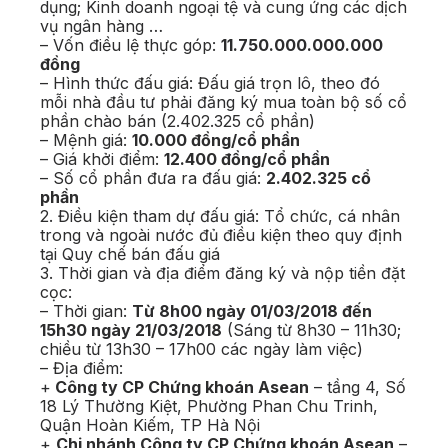
dụng; Kinh doanh ngoại tệ và cung ứng các dịch
vụ ngân hàng …
– Vốn điều lệ thực góp:
11.750.000.000.000
đồng
– Hình thức đấu giá: Đấu giá trọn lô, theo đó
mỗi nhà đầu tư phải đăng ký mua toàn bộ số cổ
phần chào bán (2.402.325 cổ phần)
– Mệnh giá:
10.000 đồng/cổ phần
– Giá khởi điểm:
12.400 đồng/cổ phần
– Số cổ phần đưa ra đấu giá:
2.402.325 cổ
phần
2. Điều kiện tham dự đấu giá: Tổ chức, cá nhân
trong và ngoài nước đủ điều kiện theo quy định
tại Quy chế bán đấu giá
3. Thời gian và địa điểm đăng ký và nộp tiền đặt
cọc:
– Thời gian:
Từ 8h00 ngày 01/03/2018 đến
15h30 ngày 21/03/2018
(Sáng từ 8h30 – 11h30;
chiều từ 13h30 – 17h00 các ngày làm việc)
– Địa điểm:
+
Công ty CP Chứng khoán Asean
– tầng 4, Số
18 Lý Thường Kiệt, Phường Phan Chu Trinh,
Quận Hoàn Kiếm, TP Hà Nội
+
Chi nhánh Công ty CP Chứng khoán Asean
–