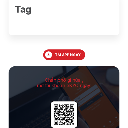
Tag
TẢI APP NGAY
Chần chờ gi nữa ,
mở tài khoản eKYC ngay!