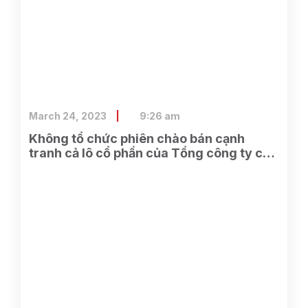
March 24, 2023
9:26 am
Không tổ chức phiên chào bán cạnh
tranh cả lô cổ phần của Tổng công ty cổ
phần Điện tử và Tin học Việt Nam do
SCIC sở hữu