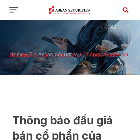
Home
-
Tin Asean Securities
-
Thông báo đấu giá bán cổ phần của Trung tâm Dịch vụ đô thị tỉnh Bạc Liêu
Thông báo đấu giá
bán cổ phần của