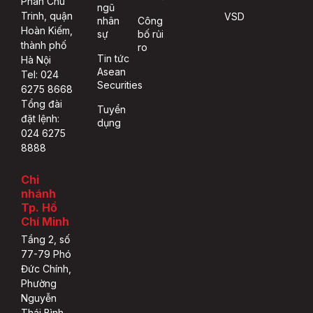
Phan Chu
ngũ
Trinh, quận
VSD
nhân
Công
Hoàn Kiếm,
sự
bố rủi
thành phố
ro
Tin tức
Hà Nội
Asean
Tel: 024
Securities
6275 8668
Tổng đài
Tuyển
đặt lệnh:
dụng
024 6275
8888
Chi
nhánh
Tp. Hồ
Chí Minh
Tầng 2, số
77-79 Phó
Đức Chính,
Phường
Nguyễn
Thái Bình,