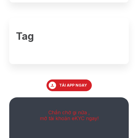
Tag
TẢI APP NGAY
Chần chờ gi nữa ,
mở tài khoản eKYC ngay!