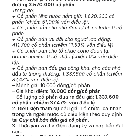
đương 3.570.000 cổ phần
Trong đó:
+ Cổ phần Nhà nước nắm giữ: 1.820.000 cổ
phần (chiếm 51,00% vốn điều lệ).
+ Cổ phần bán cho nhà đầu tư chiến lược: 0 cổ
phần
+ Cổ phần bán ưu đãi cho người lao động:
411.700 cổ phần (chiếm 11,53% vốn điều lệ).
+ Cổ phần bán cho tổ chức công đoàn tại
doanh nghiệp: 0 cổ phần (chiếm 0% vốn điều
lệ).
+ Cổ phần bán đấu giá công khai cho các nhà
đầu tư thông thường: 1.337.600 cổ phần (chiếm
37,47% vốn điều lệ).
– Mệnh giá: 10.000 đồng/cổ phần
– Giá khởi điểm:
10.000 đồng/cổ phần
– Số lượng cổ phần đưa ra đấu giá:
1.337.600
cổ phần, chiếm 37,47% vốn điều lệ
2. Điều kiện tham dự đấu giá: Tổ chức, cá nhân
trong và ngoài nước đủ điều kiện theo quy định
tại
Quy chế bán đấu giá cổ phần
.
3. Thời gian và địa điểm đăng ký và nộp tiền đặt
cọc: