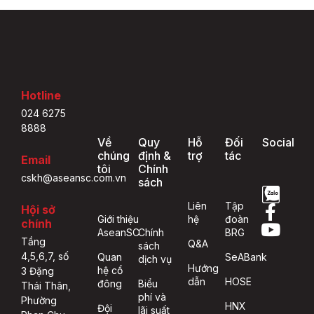
Hotline
024 6275
8888
Về
Quy
Hỗ
Đối
Social
chúng
định &
trợ
tác
Email
tôi
Chính
cskh@aseansc.com.vn
sách
Liên
Tập
Hội sở
Giới thiệu
hệ
đoàn
chính
AseanSC
Chính
BRG
Tầng
Q&A
sách
4,5,6,7, số
Quan
SeABank
dịch vụ
Hướng
hệ cổ
3 Đặng
dẫn
HOSE
đông
Biểu
Thái Thân,
phí và
Phường
HNX
Đội
lãi suất