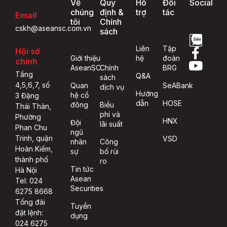
Về
Quy
Hỗ
Đối
Social
chúng
định &
trợ
tác
Email
tôi
Chính
cskh@aseansc.com.vn
sách
Liên
Tập
Hội sở
Giới thiệu
hệ
đoàn
chính
AseanSC
Chính
BRG
Tầng
Q&A
sách
4,5,6,7, số
Quan
SeABank
dịch vụ
Hướng
hệ cổ
3 Đặng
dẫn
HOSE
đông
Biểu
Thái Thân,
phí và
Phường
HNX
Đội
lãi suất
Phan Chu
ngũ
Trinh, quận
VSD
nhân
Công
Hoàn Kiếm,
sự
bố rủi
thành phố
ro
Tin tức
Hà Nội
Asean
Tel: 024
Securities
6275 8668
Tổng đài
Tuyển
đặt lệnh:
dụng
024 6275