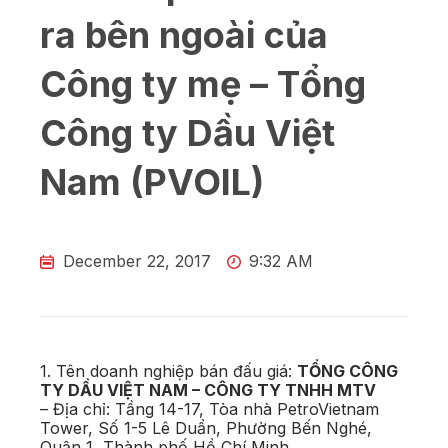
ra bên ngoài của
Công ty mẹ – Tổng
Công ty Dầu Việt
Nam (PVOIL)
December 22, 2017
9:32 AM
1. Tên doanh nghiệp bán đấu giá:
TỔNG CÔNG
TY DẦU VIỆT NAM – CÔNG TY TNHH MTV
– Địa chỉ: Tầng 14-17, Tòa nhà PetroVietnam
Tower, Số 1-5 Lê Duẩn, Phường Bến Nghé,
Quận 1, Thành phố Hồ Chí Minh