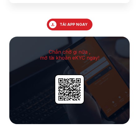
TẢI APP NGAY
Chần chờ gi nữa ,
mở tài khoản eKYC ngay!