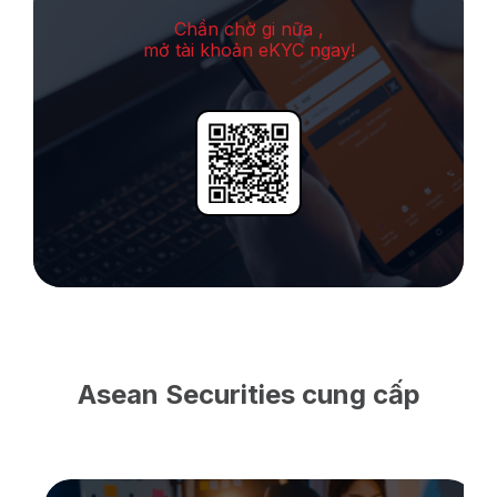
Chần chờ gi nữa ,
mở tài khoản eKYC ngay!
Asean Securities cung cấp