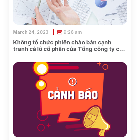
March 24, 2023
9:26 am
Không tổ chức phiên chào bán cạnh
tranh cả lô cổ phần của Tổng công ty cổ
phần Điện tử và Tin học Việt Nam do
SCIC sở hữu