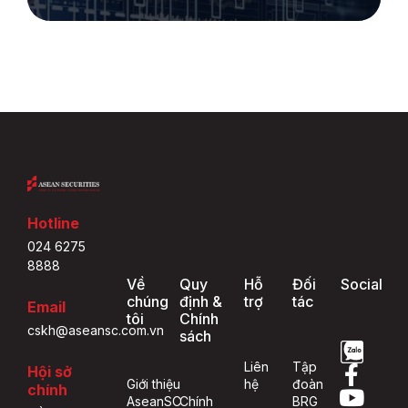
Hotline
024 6275
8888
Về
Quy
Hỗ
Đối
Social
chúng
định &
trợ
tác
Email
tôi
Chính
cskh@aseansc.com.vn
sách
Liên
Tập
Hội sở
Giới thiệu
hệ
đoàn
chính
AseanSC
Chính
BRG