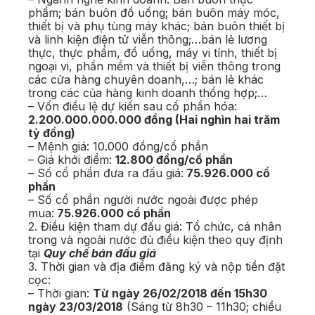
phẩm; bán buôn đồ uống; bán buôn máy móc,
thiết bị và phụ tùng máy khác; bán buôn thiết bị
và linh kiện điện tử viễn thông;…bán lẻ lương
thực, thực phẩm, đồ uống, máy vi tính, thiết bị
ngoại vi, phần mềm và thiết bị viễn thông trong
các cửa hàng chuyên doanh,…; bán lẻ khác
trong các của hàng kinh doanh thổng hợp;…
– Vốn điều lệ dự kiến sau cổ phần hóa:
2.200.000.000.000 đồng (Hai nghìn hai trăm
tỷ đồng)
– Mệnh giá: 10.000 đồng/cổ phần
– Giá khởi điểm:
12.800 đồng/cổ phần
– Số cổ phần đưa ra đấu giá:
75.926.000 cổ
phần
– Số cổ phần người nước ngoài được phép
mua:
75.926.000 cổ phần
2. Điều kiện tham dự đấu giá: Tổ chức, cá nhân
trong và ngoài nước đủ điều kiện theo quy định
tại
Quy chế bán đấu giá
3. Thời gian và địa điểm đăng ký và nộp tiền đặt
cọc:
– Thời gian:
Từ ngày 26/02/2018 đến 15h30
ngày 23/03/2018
(Sáng từ 8h30 – 11h30; chiều