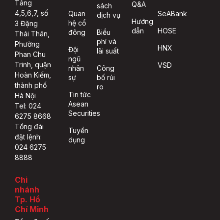
Tầng
Q&A
sách
4,5,6,7, số
Quan
SeABank
dịch vụ
Hướng
hệ cổ
3 Đặng
dẫn
HOSE
đông
Biểu
Thái Thân,
phí và
Phường
HNX
Đội
lãi suất
Phan Chu
ngũ
Trinh, quận
VSD
nhân
Công
Hoàn Kiếm,
sự
bố rủi
thành phố
ro
Tin tức
Hà Nội
Asean
Tel: 024
Securities
6275 8668
Tổng đài
Tuyển
đặt lệnh:
dụng
024 6275
8888
Chi
nhánh
Tp. Hồ
Chí Minh