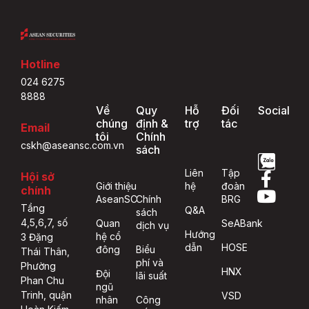
Hotline
024 6275
8888
Về
Quy
Hỗ
Đối
Social
chúng
định &
trợ
tác
Email
tôi
Chính
cskh@aseansc.com.vn
sách
Liên
Tập
Hội sở
Giới thiệu
hệ
đoàn
chính
AseanSC
Chính
BRG
Tầng
Q&A
sách
4,5,6,7, số
Quan
SeABank
dịch vụ
Hướng
hệ cổ
3 Đặng
dẫn
HOSE
đông
Biểu
Thái Thân,
phí và
Phường
HNX
Đội
lãi suất
Phan Chu
ngũ
Trinh, quận
VSD
nhân
Công