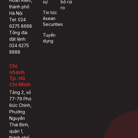
Hoàn Kiếm,
sự
bố rủi
thành phố
ro
Tin tức
Hà Nội
Asean
Tel: 024
Securities
6275 8668
Tổng đài
Tuyển
đặt lệnh:
dụng
024 6275
8888
Chi
nhánh
Tp. Hồ
Chí Minh
Tầng 2, số
77-79 Phó
Đức Chính,
Phường
Nguyễn
Thái Bình,
quận 1,
thành phố