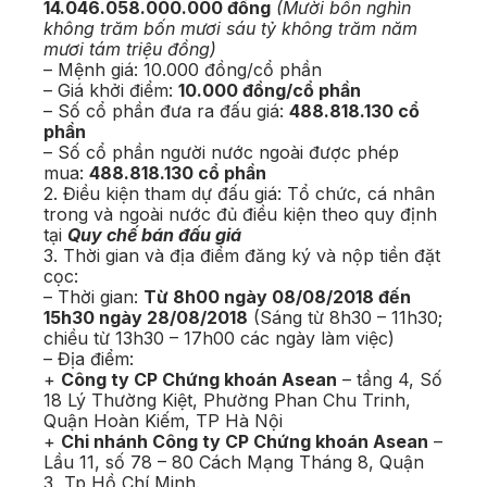
14.046.058.000.000 đồng
(Mười bốn nghìn
không trăm bốn mươi sáu tỷ không trăm năm
mươi tám triệu đồng)
– Mệnh giá: 10.000 đồng/cổ phần
– Giá khởi điểm:
10.000 đồng/cổ phần
– Số cổ phần đưa ra đấu giá:
488.818.130 cổ
phần
– Số cổ phần người nước ngoài được phép
mua:
488.818.130 cổ phần
2. Điều kiện tham dự đấu giá: Tổ chức, cá nhân
trong và ngoài nước đủ điều kiện theo quy định
tại
Quy chế bán đấu giá
3. Thời gian và địa điểm đăng ký và nộp tiền đặt
cọc:
– Thời gian:
Từ 8h00 ngày 08/08/2018 đến
15h30 ngày 28/08/2018
(Sáng từ 8h30 – 11h30;
chiều từ 13h30 – 17h00 các ngày làm việc)
– Địa điểm:
+
Công ty CP Chứng khoán Asean
– tầng 4, Số
18 Lý Thường Kiệt, Phường Phan Chu Trinh,
Quận Hoàn Kiếm, TP Hà Nội
+
Chi nhánh Công ty CP Chứng khoán Asean
–
Lầu 11, số 78 – 80 Cách Mạng Tháng 8, Quận
3, Tp Hồ Chí Minh.