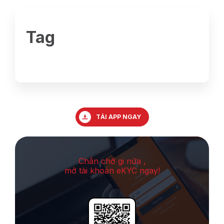
Tag
TẢI APP NGAY
Chần chờ gi nữa ,
mở tài khoản eKYC ngay!