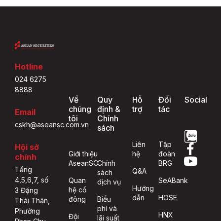
Hotline
024 6275
8888
Về
Quy
Hỗ
Đối
Social
chúng
định &
trợ
tác
Email
tôi
Chính
cskh@aseansc.com.vn
sách
Liên
Tập
Hội sở
Giới thiệu
hệ
đoàn
chính
AseanSC
Chính
BRG
Tầng
Q&A
sách
4,5,6,7, số
Quan
SeABank
dịch vụ
Hướng
hệ cổ
3 Đặng
dẫn
HOSE
đông
Biểu
Thái Thân,
phí và
Phường
HNX
Đội
lãi suất