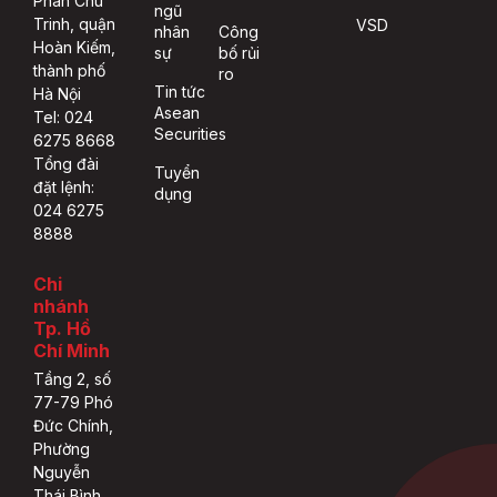
Phan Chu
ngũ
Trinh, quận
VSD
nhân
Công
Hoàn Kiếm,
sự
bố rủi
thành phố
ro
Tin tức
Hà Nội
Asean
Tel: 024
Securities
6275 8668
Tổng đài
Tuyển
đặt lệnh:
dụng
024 6275
8888
Chi
nhánh
Tp. Hồ
Chí Minh
Tầng 2, số
77-79 Phó
Đức Chính,
Phường
Nguyễn
Thái Bình,