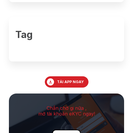
Tag
TẢI APP NGAY
Chần chờ gi nữa ,
mở tài khoản eKYC ngay!