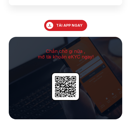
TẢI APP NGAY
Chần chờ gi nữa ,
mở tài khoản eKYC ngay!