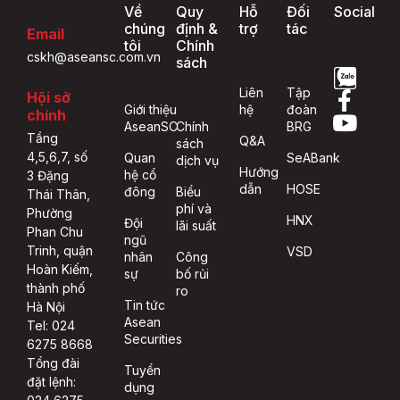
Về
Quy
Hỗ
Đối
Social
chúng
định &
trợ
tác
Email
tôi
Chính
cskh@aseansc.com.vn
sách
Liên
Tập
Hội sở
Giới thiệu
hệ
đoàn
chính
AseanSC
Chính
BRG
Tầng
Q&A
sách
4,5,6,7, số
Quan
SeABank
dịch vụ
Hướng
hệ cổ
3 Đặng
dẫn
HOSE
đông
Biểu
Thái Thân,
phí và
Phường
HNX
Đội
lãi suất
Phan Chu
ngũ
Trinh, quận
VSD
nhân
Công
Hoàn Kiếm,
sự
bố rủi
thành phố
ro
Tin tức
Hà Nội
Asean
Tel: 024
Securities
6275 8668
Tổng đài
Tuyển
đặt lệnh:
dụng