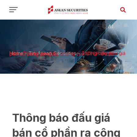
Home
-
Tin Asean Securities
-
Thông báo đấu giá bán cổ phần ra công chúng của CTCP Dược phẩm Trung ương 3
Thông báo đấu giá
bán cổ phần ra công