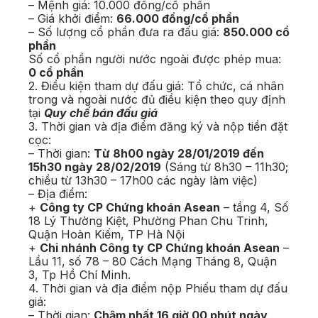
– Mệnh giá: 10.000 đồng/cổ phần
– Giá khởi điểm:
66.000 đồng/cổ phần
– Số lượng cổ phần đưa ra đấu giá:
850.000 cổ
phần
Số cổ phần người nước ngoài được phép mua:
0 cổ phần
2. Điều kiện tham dự đấu giá: Tổ chức, cá nhân
trong và ngoài nước đủ điều kiện theo quy định
tại
Quy chế bán đấu giá
3. Thời gian và địa điểm đăng ký và nộp tiền đặt
cọc:
– Thời gian:
Từ 8h00 ngày 28/01/2019 đến
15h30 ngày 28/02/2019
(Sáng từ 8h30 – 11h30;
chiều từ 13h30 – 17h00 các ngày làm việc)
– Địa điểm:
+
Công ty CP Chứng khoán Asean
– tầng 4, Số
18 Lý Thường Kiệt, Phường Phan Chu Trinh,
Quận Hoàn Kiếm, TP Hà Nội
+
Chi nhánh Công ty CP Chứng khoán Asean
–
Lầu 11, số 78 – 80 Cách Mạng Tháng 8, Quận
3, Tp Hồ Chí Minh.
4. Thời gian và địa điểm nộp Phiếu tham dự đấu
giá:
– Thời gian:
Chậm nhất 16 giờ 00 phút ngày