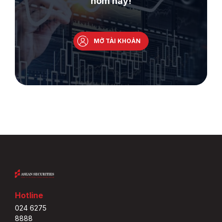
hôm nay!
MỞ TÀI KHOẢN
Hotline
024 6275
8888