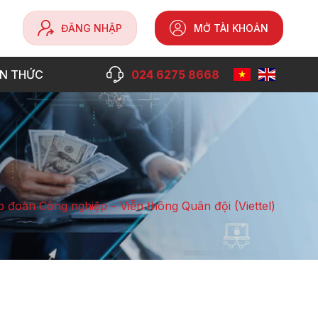
ĐĂNG NHẬP
MỞ TÀI KHOẢN
ẾN THỨC
024 6275 8668