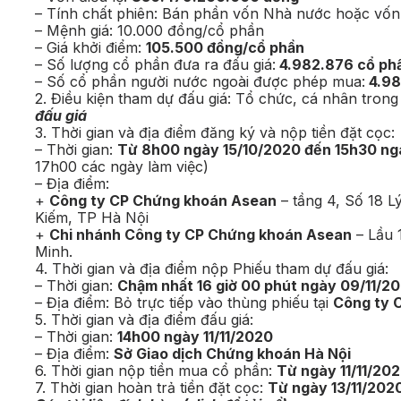
– Tính chất phiên: Bán phần vốn Nhà nước hoặc vốn
– Mệnh giá: 10.000 đồng/cổ phần
– Giá khởi điểm:
105.500 đồng/cổ phần
– Số lượng cổ phần đưa ra đấu giá:
4.982.876 cổ ph
– Số cổ phần người nước ngoài được phép mua:
4.98
2. Điều kiện tham dự đấu giá: Tổ chức, cá nhân trong
đấu giá
3. Thời gian và địa điểm đăng ký và nộp tiền đặt cọc:
– Thời gian:
Từ 8h00 ngày 15/10/2020 đến 15h30 ng
17h00 các ngày làm việc)
– Địa điểm:
+
Công ty CP Chứng khoán Asean
– tầng 4, Số 18 
Kiếm, TP Hà Nội
+
Chi nhánh Công ty CP Chứng khoán Asean
– Lầu 
Minh.
4. Thời gian và địa điểm nộp Phiếu tham dự đấu giá:
– Thời gian:
Chậm nhất 16 giờ 00 phút ngày 09/11/2
– Địa điểm: Bỏ trực tiếp vào thùng phiếu tại
Công ty 
5. Thời gian và địa điểm đấu giá:
– Thời gian:
14h00 ngày 11/11/2020
– Địa điểm:
Sở Giao dịch Chứng khoán Hà Nội
6. Thời gian nộp tiền mua cổ phần:
Từ ngày 11/11/20
7. Thời gian hoàn trả tiền đặt cọc:
Từ ngày 13/11/202