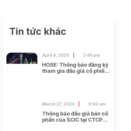
Tin tức khác
April 4, 2023
2:46 pm
HOSE: Thông báo đăng ký
tham gia đấu giá cổ phiếu
ra công chúng của Ngân
hàng TMCP Xăng dầu
Petrolimex
March 27, 2023
9:00 am
Thông báo đấu giá bán cổ
phần của SCIC tại CTCP
Xây dựng và Dịch vụ công