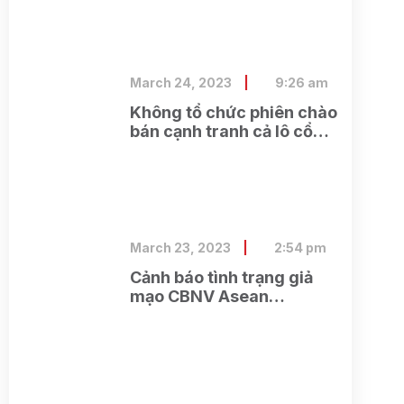
cộng Bình Dương
March 24, 2023
9:26 am
Không tổ chức phiên chào
bán cạnh tranh cả lô cổ
phần của Tổng công ty cổ
phần Điện tử và Tin học
Việt Nam do SCIC sở hữu
March 23, 2023
2:54 pm
Cảnh báo tình trạng giả
mạo CBNV Asean
Securities lừa đảo khách
hàng