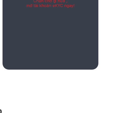
Chần chờ gi nữa ,
mở tài khoản eKYC ngay!
p