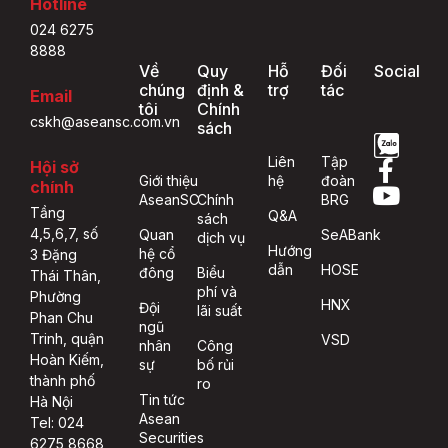
Hotline
024 6275
8888
Về
Quy
Hỗ
Đối
Social
chúng
định &
trợ
tác
Email
tôi
Chính
cskh@aseansc.com.vn
sách
Liên
Tập
Hội sở
Giới thiệu
hệ
đoàn
chính
AseanSC
Chính
BRG
Tầng
Q&A
sách
4,5,6,7, số
Quan
SeABank
dịch vụ
Hướng
hệ cổ
3 Đặng
dẫn
HOSE
đông
Biểu
Thái Thân,
phí và
Phường
HNX
Đội
lãi suất
Phan Chu
ngũ
Trinh, quận
VSD
nhân
Công
Hoàn Kiếm,
sự
bố rủi
thành phố
ro
Tin tức
Hà Nội
Asean
Tel: 024
Securities
6275 8668