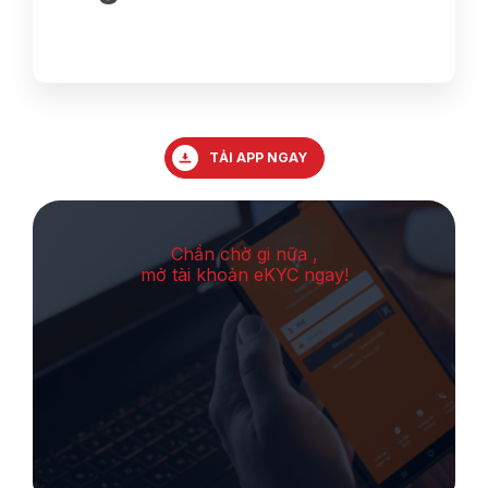
TẢI APP NGAY
Chần chờ gi nữa ,
mở tài khoản eKYC ngay!