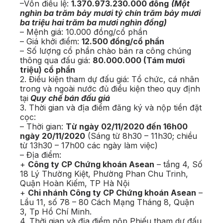
–Vốn điều lệ:
1.370.973.230.000 đồng
(Một
nghìn ba trăm bảy mươi tỷ chín trăm bảy mươi
ba triệu hai trăm ba mươi nghìn đồng)
– Mệnh giá: 10.000 đồng/cổ phần
– Giá khởi điểm:
12.500 đồng/cổ phần
– Số lượng cổ phần chào bán ra công chúng
thông qua đấu giá:
80.000.000 (Tám mươi
triệu) cổ phần
2. Điều kiện tham dự đấu giá: Tổ chức, cá nhân
trong và ngoài nước đủ điều kiện theo quy định
tại
Quy chế bán đấu giá
3. Thời gian và địa điểm đăng ký và nộp tiền đặt
cọc:
– Thời gian:
Từ ngày 02/11/2020 đến 16h00
ngày 20/11/2020
(Sáng từ 8h30 – 11h30; chiều
từ 13h30 – 17h00 các ngày làm việc)
– Địa điểm:
+
Công ty CP Chứng khoán Asean
– tầng 4, Số
18 Lý Thường Kiệt, Phường Phan Chu Trinh,
Quận Hoàn Kiếm, TP Hà Nội
+
Chi nhánh Công ty CP Chứng khoán Asean
–
Lầu 11, số 78 – 80 Cách Mạng Tháng 8, Quận
3, Tp Hồ Chí Minh.
4. Thời gian và địa điểm nộp Phiếu tham dự đấu