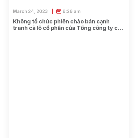
March 24, 2023
9:26 am
Không tổ chức phiên chào bán cạnh
tranh cả lô cổ phần của Tổng công ty cổ
phần Điện tử và Tin học Việt Nam do
SCIC sở hữu