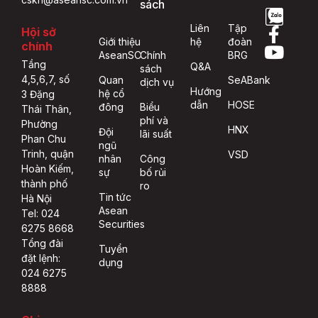
sách
Liên
Tập
Hội sở
Giới thiệu
hệ
đoàn
chính
AseanSC
Chính
BRG
Tầng
Q&A
sách
4,5,6,7, số
Quan
SeABank
dịch vụ
Hướng
hệ cổ
3 Đặng
dẫn
HOSE
đông
Biểu
Thái Thân,
phí và
Phường
HNX
Đội
lãi suất
Phan Chu
ngũ
Trinh, quận
VSD
nhân
Công
Hoàn Kiếm,
sự
bố rủi
thành phố
ro
Tin tức
Hà Nội
Asean
Tel: 024
Securities
6275 8668
Tổng đài
Tuyển
đặt lệnh:
dụng
024 6275
8888