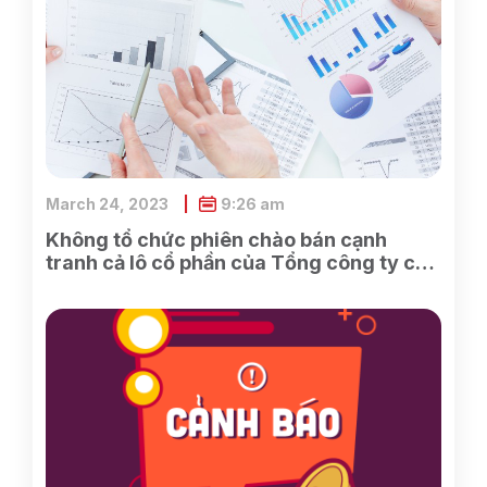
March 24, 2023
9:26 am
Không tổ chức phiên chào bán cạnh
tranh cả lô cổ phần của Tổng công ty cổ
phần Điện tử và Tin học Việt Nam do
SCIC sở hữu