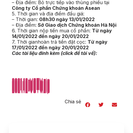
– Địa điểm: Bỏ trực tiếp vào thùng phiếu tại
Công ty Cổ phần Chứng khoán Asean
5. Thời gian và địa điểm đấu giá:
– Thời gian:
08h30 ngày 13/01/2022
– Địa điểm:
Sở Giao dịch Chứng khoán Hà Nội
6. Thời gian nộp tiền mua cổ phần:
Từ ngày
14/01/2022 đến ngày 20/01/2022
7. Thời gianhoàn trả tiền đặt cọc:
Từ ngày
17/01/2022 đến ngày 20/01/2022
Các tài liệu đính kèm (click để tải về):
2021.12-VSTV.zip
2021.12-VSTV.zip
2021.12-VSTV.zip
2021.12-VSTV.zip
2021.12-VSTV.zip
2021.12-VSTV.zip
2021.12-VSTV.zip
2021.12-VSTV.zip
2021.12-VSTV.zip
2021.12-VSTV.zip
2021.12-VSTV.zip
2021.12-VSTV.zip
2021.12-VSTV.zip
2021.12-VSTV.zip
2021.12-VSTV.zip
2021.12-VSTV.zip
2021.12-VSTV.zip
2021.12-VSTV.zip
2021.12-VSTV.zip
2021.12-VSTV.zip
2021.12-VSTV.zip
2021.12-VSTV.zip
2021.12-VSTV.zip
2021.12-VSTV.zip
2021.12-VSTV.zip
2021.12-VSTV.zip
2021.12-VSTV.zip
2021.12-VSTV.zip
2021.12-VSTV.zip
2021.12-VSTV.zip
2021.12-VSTV.zip
2021.12-VSTV.zip
2021.12-VSTV.zip
2021.12-VSTV.zip
2021.12-VSTV.zip
2021.12-VSTV.zip
2021.12-VSTV.zip
2021.12-VSTV.zip
2021.12-VSTV.zip
2021.12-VSTV.zip
Chia sẻ