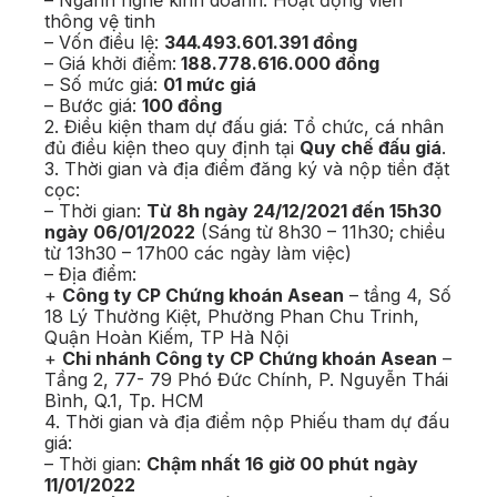
– Ngành nghề kinh doanh: Hoạt động viễn
thông vệ tinh
– Vốn điều lệ:
344.493.601.391 đồng
– Giá khởi điểm:
188.778.616.000 đồng
– Số mức giá:
01 mức giá
– Bước giá:
100 đồng
2. Điều kiện tham dự đấu giá: Tổ chức, cá nhân
đủ điều kiện theo quy định tại
Quy chế đấu giá
.
3. Thời gian và địa điểm đăng ký và nộp tiền đặt
cọc:
– Thời gian:
Từ 8h ngày 24/12/2021 đến 15h30
ngày 06/01/2022
(Sáng từ 8h30 – 11h30; chiều
từ 13h30 – 17h00 các ngày làm việc)
– Địa điểm:
+
Công ty CP Chứng khoán Asean
– tầng 4, Số
18 Lý Thường Kiệt, Phường Phan Chu Trinh,
Quận Hoàn Kiếm, TP Hà Nội
+
Chi nhánh Công ty CP Chứng khoán Asean
–
Tầng 2, 77- 79 Phó Đức Chính, P. Nguyễn Thái
Bình, Q.1, Tp. HCM
4. Thời gian và địa điểm nộp Phiếu tham dự đấu
giá:
– Thời gian:
Chậm nhất 16 giờ 00 phút ngày
11/01/2022