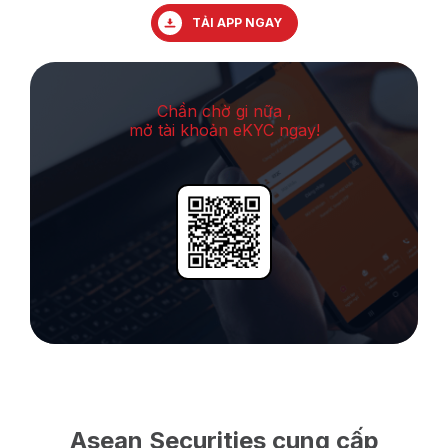
TẢI APP NGAY
Chần chờ gi nữa ,
mở tài khoản eKYC ngay!
Asean Securities cung cấp