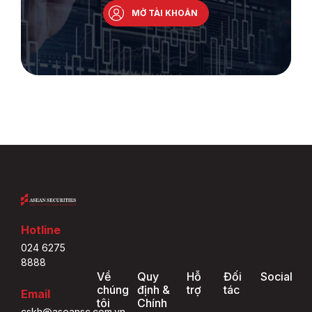
MỞ TÀI KHOẢN
Hotline
024 6275
8888
Về
Quy
Hỗ
Đối
Social
chúng
định &
trợ
tác
Email
tôi
Chính
cskh@aseansc.com.vn