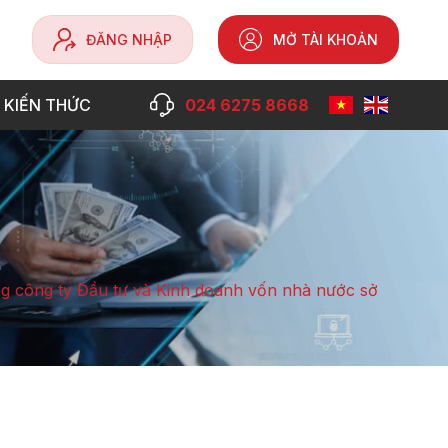
ĐĂNG NHẬP
MỞ TÀI KHOẢN
 KIẾN THỨC
024 6275 8668