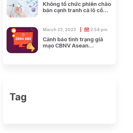
Không tổ chức phiên chào
bán cạnh tranh cả lô cổ
phần của Tổng công ty cổ
phần Điện tử và Tin học
Việt Nam do SCIC sở hữu
March 23, 2023
2:54 pm
Cảnh báo tình trạng giả
mạo CBNV Asean
Securities lừa đảo khách
hàng
Tag