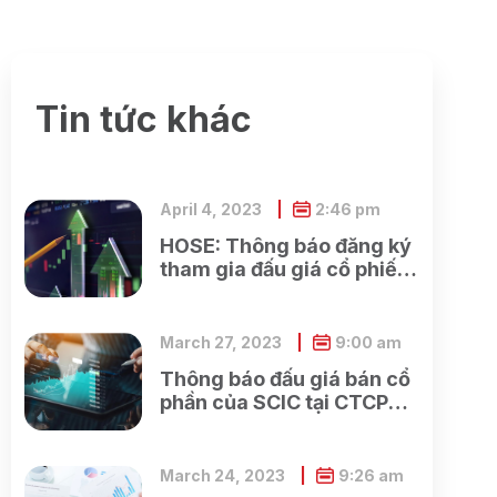
Tin tức khác
April 4, 2023
2:46 pm
HOSE: Thông báo đăng ký
tham gia đấu giá cổ phiếu
ra công chúng của Ngân
hàng TMCP Xăng dầu
Petrolimex
March 27, 2023
9:00 am
Thông báo đấu giá bán cổ
phần của SCIC tại CTCP
Xây dựng và Dịch vụ công
cộng Bình Dương
March 24, 2023
9:26 am