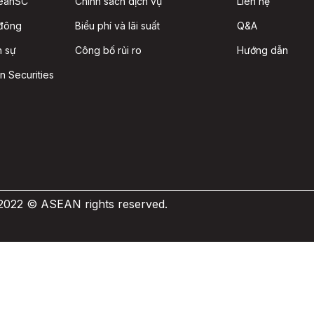
seanSC
Chính sách dịch vụ
Liên hệ
 đông
Biểu phí và lãi suất
Q&A
n sự
Công bố rủi ro
Hướng dẫn
n Securities
 2022 © ASEAN rights reserved.