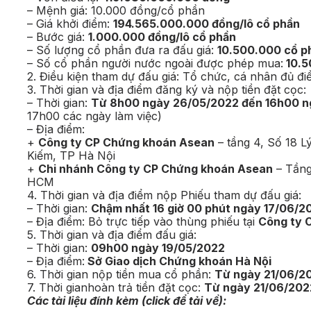
– Mệnh giá: 10.000 đồng/cổ phần
– Giá khởi điểm:
194.565.000.000 đồng/lô cổ phần
– Bước giá:
1.000.000 đồng/lô cổ phần
– Số lượng cổ phần đưa ra đấu giá:
10.500.000 cổ p
– Số cổ phần người nước ngoài được phép mua:
10.5
2. Điều kiện tham dự đấu giá: Tổ chức, cá nhân đủ đi
3. Thời gian và địa điểm đăng ký và nộp tiền đặt cọc:
– Thời gian:
Từ 8h00 ngày 26/05/2022 đến 16h00 n
17h00 các ngày làm việc)
– Địa điểm:
+
Công ty CP Chứng khoán Asean
– tầng 4, Số 18 
Kiếm, TP Hà Nội
+
Chi nhánh Công ty CP Chứng khoán Asean
– Tầng
HCM
4. Thời gian và địa điểm nộp Phiếu tham dự đấu giá:
– Thời gian:
Chậm nhất 16 giờ 00 phút ngày 17/06/2
– Địa điểm: Bỏ trực tiếp vào thùng phiếu tại
Công ty 
5. Thời gian và địa điểm đấu giá:
– Thời gian:
09h00 ngày 19/05/2022
– Địa điểm:
Sở Giao dịch Chứng khoán Hà Nội
6. Thời gian nộp tiền mua cổ phần:
Từ ngày 21/06/2
7. Thời gianhoàn trả tiền đặt cọc:
Từ ngày 21/06/202
Các tài liệu đính kèm (click để tải về):