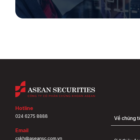
Hotline
024 6275 8888
Về chúng t
Email
cskh@aseansc.com.vn