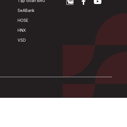
Tập đoàn BRG
SeABank
HOSE
HNX
VSD