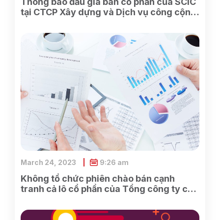
Thông báo đấu giá bán cổ phần của SCIC
tại CTCP Xây dựng và Dịch vụ công cộng
Bình Dương
March 24, 2023
9:26 am
Không tổ chức phiên chào bán cạnh
tranh cả lô cổ phần của Tổng công ty cổ
phần Điện tử và Tin học Việt Nam do
SCIC sở hữu