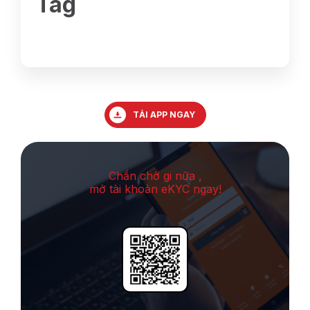
Tag
TẢI APP NGAY
Chần chờ gi nữa ,
mở tài khoản eKYC ngay!