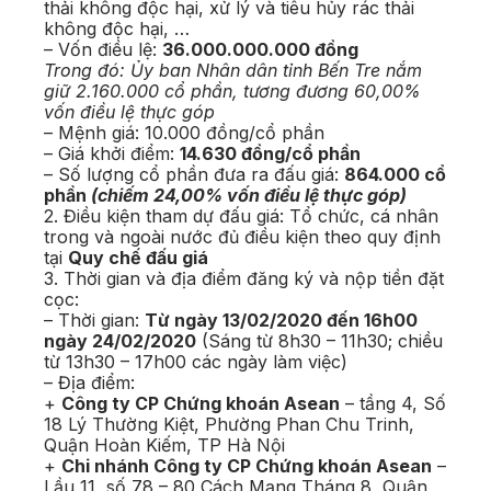
thải không độc hại, xử lý và tiêu hủy rác thải
không độc hại, …
– Vốn điều lệ:
36.000.000.000 đồng
Trong đó: Ủy ban Nhân dân tỉnh Bến Tre nắm
giữ 2.160.000 cổ phần, tương đương 60,00%
vốn điều lệ thực góp
– Mệnh giá: 10.000 đồng/cổ phần
– Giá khởi điểm:
14.630 đồng/cổ phần
– Số lượng cổ phần đưa ra đấu giá:
864.000 cổ
phần
(chiếm 24,00% vốn điều lệ thực góp)
2. Điều kiện tham dự đấu giá: Tổ chức, cá nhân
trong và ngoài nước đủ điều kiện theo quy định
tại
Quy chế đấu giá
3. Thời gian và địa điểm đăng ký và nộp tiền đặt
cọc:
– Thời gian:
Từ ngày 13/02/2020 đến 16h00
ngày 24/02/2020
(Sáng từ 8h30 – 11h30; chiều
từ 13h30 – 17h00 các ngày làm việc)
– Địa điểm:
+
Công ty CP Chứng khoán Asean
– tầng 4, Số
18 Lý Thường Kiệt, Phường Phan Chu Trinh,
Quận Hoàn Kiếm, TP Hà Nội
+
Chi nhánh Công ty CP Chứng khoán Asean
–
Lầu 11, số 78 – 80 Cách Mạng Tháng 8, Quận