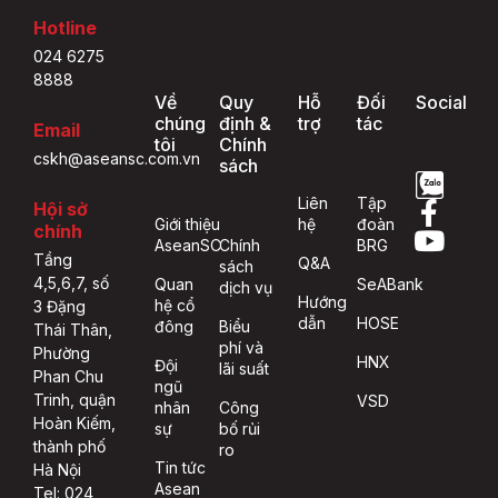
Hotline
024 6275
8888
Về
Quy
Hỗ
Đối
Social
chúng
định &
trợ
tác
Email
tôi
Chính
cskh@aseansc.com.vn
sách
Liên
Tập
Hội sở
Giới thiệu
hệ
đoàn
chính
AseanSC
Chính
BRG
Tầng
Q&A
sách
4,5,6,7, số
Quan
SeABank
dịch vụ
Hướng
hệ cổ
3 Đặng
dẫn
HOSE
đông
Biểu
Thái Thân,
phí và
Phường
HNX
Đội
lãi suất
Phan Chu
ngũ
Trinh, quận
VSD
nhân
Công
Hoàn Kiếm,
sự
bố rủi
thành phố
ro
Tin tức
Hà Nội
Asean
Tel: 024