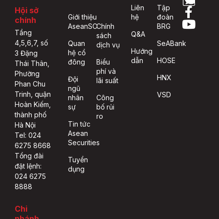
Liên
Tập
Hội sở
Giới thiệu
hệ
đoàn
chính
AseanSC
Chính
BRG
Tầng
Q&A
sách
4,5,6,7, số
Quan
SeABank
dịch vụ
Hướng
hệ cổ
3 Đặng
dẫn
HOSE
đông
Biểu
Thái Thân,
phí và
Phường
HNX
Đội
lãi suất
Phan Chu
ngũ
Trinh, quận
VSD
nhân
Công
Hoàn Kiếm,
sự
bố rủi
thành phố
ro
Tin tức
Hà Nội
Asean
Tel: 024
Securities
6275 8668
Tổng đài
Tuyển
đặt lệnh:
dụng
024 6275
8888
Chi
nhánh