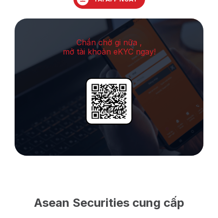
Chần chờ gi nữa ,
mở tài khoản eKYC ngay!
Asean Securities cung cấp