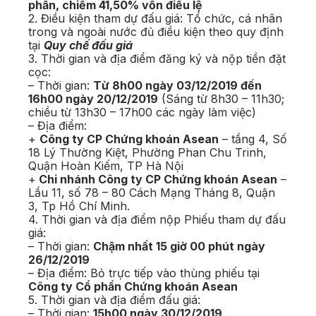
phần, chiếm 41,50% vốn điều lệ
2. Điều kiện tham dự đấu giá: Tổ chức, cá nhân
trong và ngoài nước đủ điều kiện theo quy định
tại
Quy chế đấu giá
3. Thời gian và địa điểm đăng ký và nộp tiền đặt
cọc:
– Thời gian:
Từ 8h00 ngày 03/12/2019 đến
16h00 ngày 20/12/2019
(Sáng từ 8h30 – 11h30;
chiều từ 13h30 – 17h00 các ngày làm việc)
– Địa điểm:
+
Công ty CP Chứng khoán Asean
– tầng 4, Số
18 Lý Thường Kiệt, Phường Phan Chu Trinh,
Quận Hoàn Kiếm, TP Hà Nội
+
Chi nhánh Công ty CP Chứng khoán Asean
–
Lầu 11, số 78 – 80 Cách Mạng Tháng 8, Quận
3, Tp Hồ Chí Minh.
4. Thời gian và địa điểm nộp Phiếu tham dự đấu
giá:
– Thời gian:
Chậm nhất 15 giờ 00 phút ngày
26/12/2019
– Địa điểm: Bỏ trực tiếp vào thùng phiếu tại
Công ty Cổ phần Chứng khoán Asean
5. Thời gian và địa điểm đấu giá:
– Thời gian:
15h00 ngày 30/12/2019