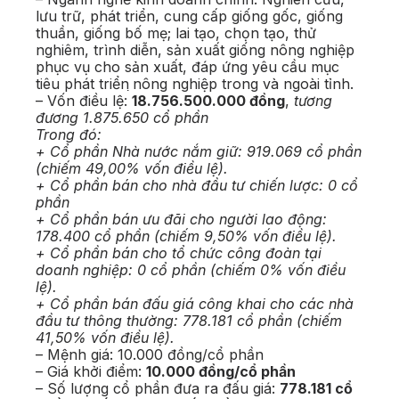
lưu trữ, phát triển, cung cấp giống gốc, giống
thuần, giống bố mẹ; lai tạo, chọn tạo, thử
nghiêm, trình diễn, sản xuất giống nông nghiệp
phục vụ cho sản xuất, đáp ứng yêu cầu mục
tiêu phát triển ̣nông nghiệp trong và ngoài tỉnh.
– Vốn điều lệ:
18.756.500.000 đồng
,
tương
đương 1.875.650 cổ phần
Trong đó:
+ Cổ phần Nhà nước nắm giữ: 919.069 cổ phần
(chiếm 49,00% vốn điều lệ).
+ Cổ phần bán cho nhà đầu tư chiến lược: 0 cổ
phần
+ Cổ phần bán ưu đãi cho người lao động:
178.400 cổ phần (chiếm 9,50% vốn điều lệ).
+ Cổ phần bán cho tổ chức công đoàn tại
doanh nghiệp: 0 cổ phần (chiếm 0% vốn điều
lệ).
+ Cổ phần bán đấu giá công khai cho các nhà
đầu tư thông thường: 778.181 cổ phần (chiếm
41,50% vốn điều lệ).
– Mệnh giá: 10.000 đồng/cổ phần
– Giá khởi điểm:
10.000 đồng/cổ phần
– Số lượng cổ phần đưa ra đấu giá:
778.181 cổ