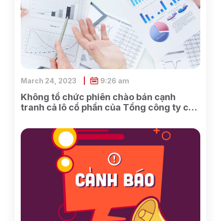
March 24, 2023
9:26 am
Không tổ chức phiên chào bán cạnh
tranh cả lô cổ phần của Tổng công ty cổ
phần Điện tử và Tin học Việt Nam do
SCIC sở hữu