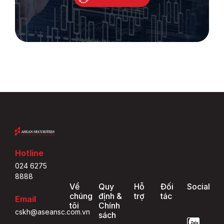
Hotline
024 6275
8888
Về
Quy
Hỗ
Đối
Social
chúng
định &
trợ
tác
Email
tôi
Chính
cskh@aseansc.com.vn
sách