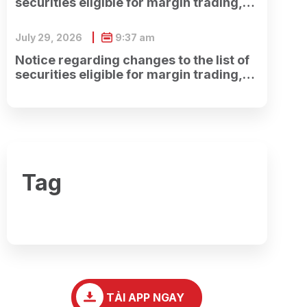
securities eligible for margin trading,
effective January 28, 2026.
July 29, 2026
9:37 am
Notice regarding changes to the list of
securities eligible for margin trading,
effective February 2, 2026.
Tag
TẢI APP NGAY