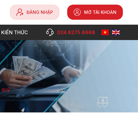
ĐĂNG NHẬP
MỞ TÀI KHOẢN
 KIẾN THỨC
024 6275 8668
 quỹ