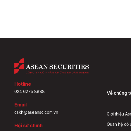
Hotline
024 6275 8888
Về chúng t
Email
cskh@aseansc.com.vn
Giới thiệu A
Quan hệ cổ
Hội sở chính