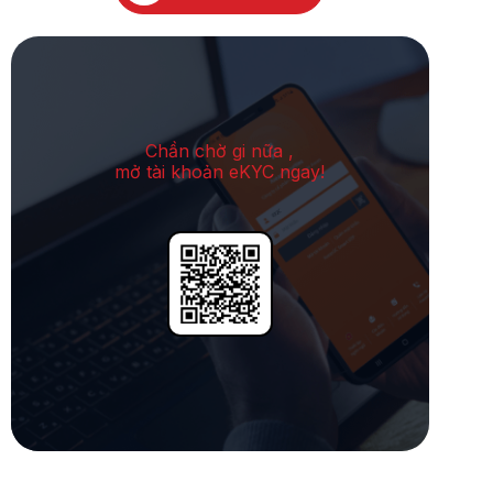
Chần chờ gi nữa ,
mở tài khoản eKYC ngay!