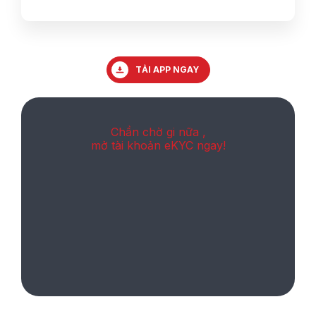
TẢI APP NGAY
Chần chờ gi nữa ,
mở tài khoản eKYC ngay!