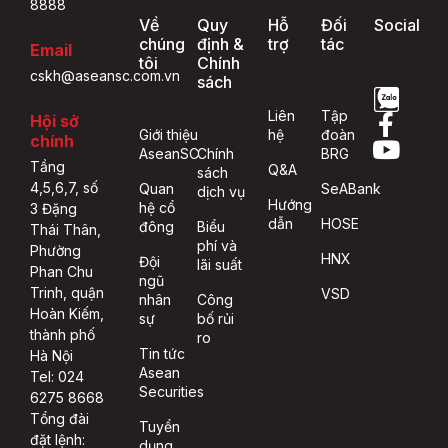
8888
Về
Quy
Hỗ
Đối
Social
chúng
định &
trợ
tác
Email
tôi
Chính
cskh@aseansc.com.vn
sách
Liên
Tập
Hội sở
Giới thiệu
hệ
đoàn
chính
AseanSC
Chính
BRG
Tầng
Q&A
sách
4,5,6,7, số
Quan
SeABank
dịch vụ
Hướng
hệ cổ
3 Đặng
dẫn
HOSE
đông
Biểu
Thái Thân,
phí và
Phường
HNX
Đội
lãi suất
Phan Chu
ngũ
Trinh, quận
VSD
nhân
Công
Hoàn Kiếm,
sự
bố rủi
thành phố
ro
Tin tức
Hà Nội
Asean
Tel: 024
Securities
6275 8668
Tổng đài
Tuyển
đặt lệnh:
dụng