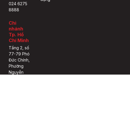
024 6275
8888
Chi
nhánh
Tp. Hồ
Chí Minh
Tầng 2, số
77-79 Phó
Đức Chính,
Phường
Nguyễn
Thái Bình,
quận 1,
thành phố
Hồ Chí
Minh.
Tel: 028
3933 0308
Tổng đài
đặt lệnh: