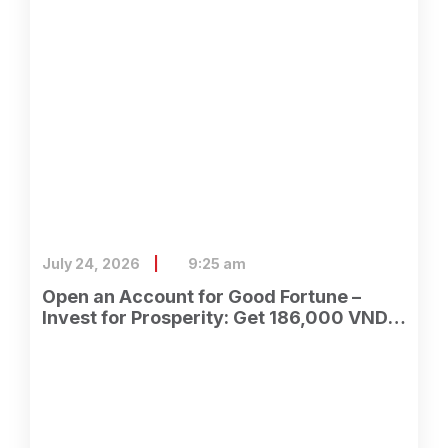
July 24, 2026
9:25 am
Open an Account for Good Fortune –
Invest for Prosperity: Get 186,000 VND
Instantly When Opening an Account with
ASEAN Securities.