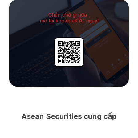
Chần chờ gi nữa ,
mở tài khoản eKYC ngay!
Asean Securities cung cấp