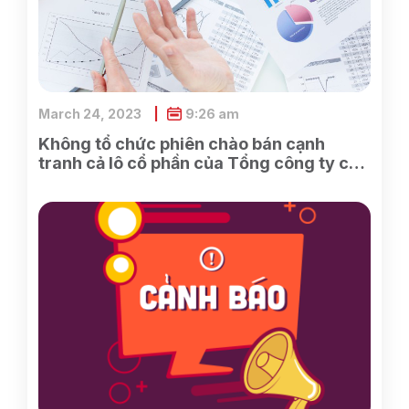
March 24, 2023
9:26 am
Không tổ chức phiên chào bán cạnh
tranh cả lô cổ phần của Tổng công ty cổ
phần Điện tử và Tin học Việt Nam do
SCIC sở hữu