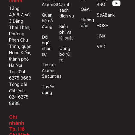
chính
AseanSC
Chính
BRG
Tầng
Q&A
sách
4,5,6,7, số
Quan
SeABank
dịch vụ
Hướng
hệ cổ
3 Đặng
dẫn
HOSE
đông
Biểu
Thái Thân,
phí và
Phường
HNX
Đội
lãi suất
Phan Chu
ngũ
Trinh, quận
VSD
nhân
Công
Hoàn Kiếm,
sự
bố rủi
thành phố
ro
Tin tức
Hà Nội
Asean
Tel: 024
Securities
6275 8668
Tổng đài
Tuyển
đặt lệnh:
dụng
024 6275
8888
Chi
nhánh
Tp. Hồ
Chí Minh