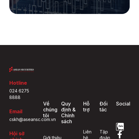
Hotline
024 6275
8888
Về
Quy
Hỗ
Đối
Social
chúng
định &
trợ
tác
Email
tôi
Chính
cskh@aseansc.com.vn
sách
Liên
Tập
Hội sở
Giới thiệu
hệ
đoàn