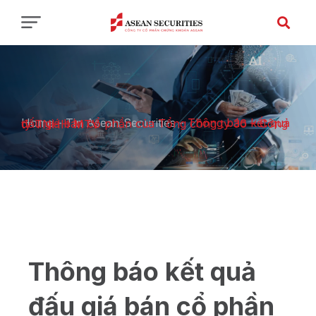
Home
-
Tin Asean Securities
-
Thông báo kết quả đấu giá bán cổ phần của Tổng công ty 36 – Công ty TNHH MTV
Thông báo kết quả
đấu giá bán cổ phần