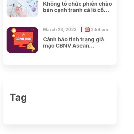
Không tổ chức phiên chào
bán cạnh tranh cả lô cổ
phần của Tổng công ty cổ
phần Điện tử và Tin học
Việt Nam do SCIC sở hữu
March 23, 2023
2:54 pm
Cảnh báo tình trạng giả
mạo CBNV Asean
Securities lừa đảo khách
hàng
Tag