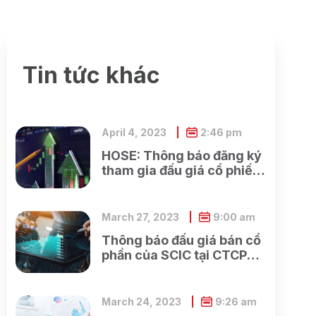
Tin tức khác
April 4, 2023
2:46 pm
HOSE: Thông báo đăng ký
tham gia đấu giá cổ phiếu
ra công chúng của Ngân
hàng TMCP Xăng dầu
Petrolimex
March 27, 2023
9:00 am
Thông báo đấu giá bán cổ
phần của SCIC tại CTCP
Xây dựng và Dịch vụ công
cộng Bình Dương
March 24, 2023
9:26 am