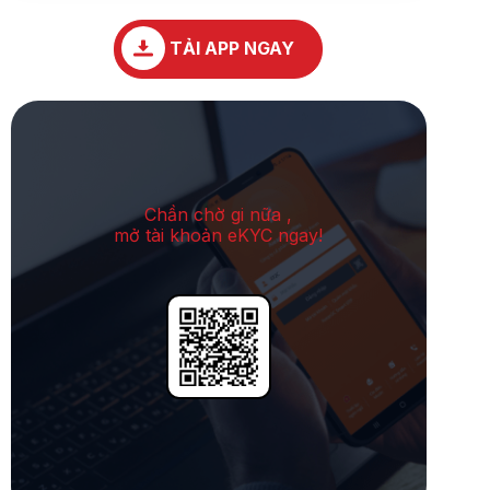
TẢI APP NGAY
Chần chờ gi nữa ,
mở tài khoản eKYC ngay!