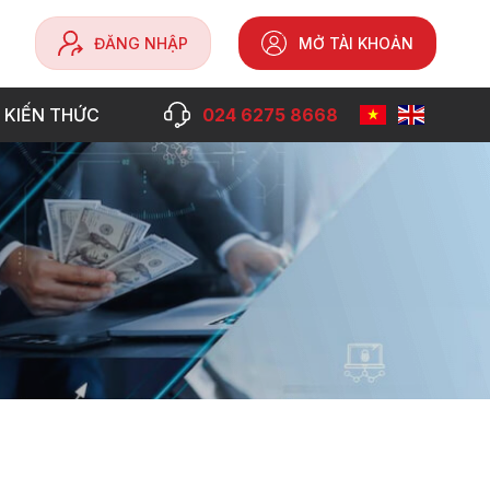
ĐĂNG NHẬP
MỞ TÀI KHOẢN
 KIẾN THỨC
024 6275 8668