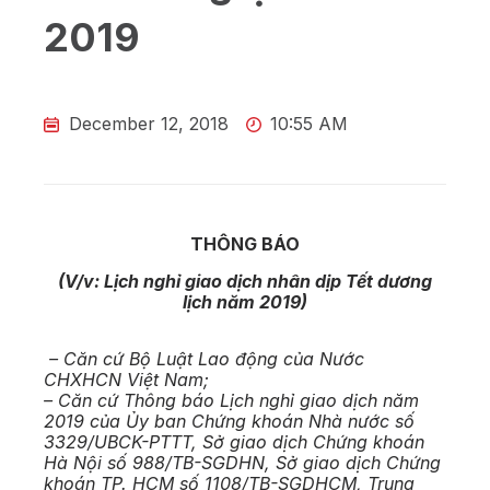
2019
December 12, 2018
10:55 AM
THÔNG BÁO
(V/v: Lịch nghỉ giao dịch nhân dịp Tết dương
lịch năm 2019)
– Căn cứ Bộ Luật Lao động của Nước
CHXHCN Việt Nam;
– Căn cứ Thông báo Lịch nghỉ giao dịch năm
2019 của Ủy ban Chứng khoán Nhà nước số
3329/UBCK-PTTT, Sở giao dịch Chứng khoán
Hà Nội số 988/TB-SGDHN, Sở giao dịch Chứng
khoán TP. HCM số 1108/TB-SGDHCM, Trung