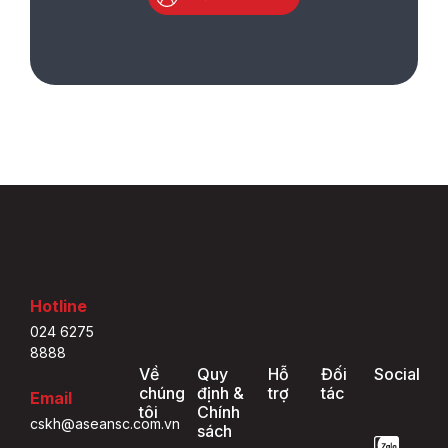
Hotline
024 6275
8888
Về
Quy
Hỗ
Đối
Social
chúng
định &
trợ
tác
Email
tôi
Chính
cskh@aseansc.com.vn
sách