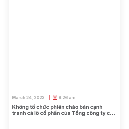
March 24, 2023
9:26 am
Không tổ chức phiên chào bán cạnh
tranh cả lô cổ phần của Tổng công ty cổ
phần Điện tử và Tin học Việt Nam do
SCIC sở hữu