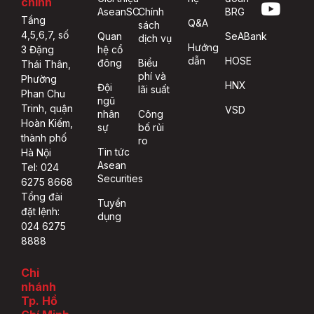
chính
AseanSC
Chính
BRG
Tầng
Q&A
sách
4,5,6,7, số
Quan
SeABank
dịch vụ
Hướng
hệ cổ
3 Đặng
dẫn
HOSE
đông
Biểu
Thái Thân,
phí và
Phường
HNX
Đội
lãi suất
Phan Chu
ngũ
Trinh, quận
VSD
nhân
Công
Hoàn Kiếm,
sự
bố rủi
thành phố
ro
Tin tức
Hà Nội
Asean
Tel: 024
Securities
6275 8668
Tổng đài
Tuyển
đặt lệnh:
dụng
024 6275
8888
Chi
nhánh
Tp. Hồ