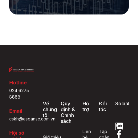
Hotline
024 6275
8888
Về
Quy
Hỗ
Đối
Social
chúng
định &
trợ
tác
Email
tôi
Chính
cskh@aseansc.com.vn
sách
Liên
Tập
Hội sở
Giới thiệu
hệ
đoàn