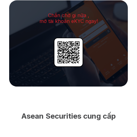
Chần chờ gi nữa ,
mở tài khoản eKYC ngay!
Asean Securities cung cấp