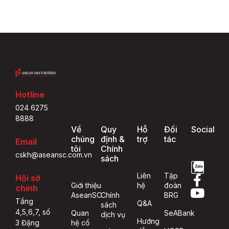
Hotline
024 6275
8888
Về
Quy
Hỗ
Đối
Social
chúng
định &
trợ
tác
Email
tôi
Chính
cskh@aseansc.com.vn
sách
Liên
Tập
Hội sở
Giới thiệu
hệ
đoàn
chính
AseanSC
Chính
BRG
Tầng
Q&A
sách
4,5,6,7, số
Quan
SeABank
dịch vụ
Hướng
hệ cổ
3 Đặng