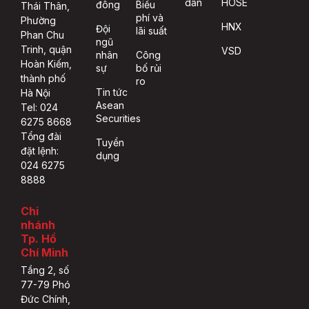
dẫn
HOSE
đông
Biểu
Thái Thân,
phí và
Phường
HNX
Đội
lãi suất
Phan Chu
ngũ
Trinh, quận
VSD
nhân
Công
Hoàn Kiếm,
sự
bố rủi
thành phố
ro
Tin tức
Hà Nội
Asean
Tel: 024
Securities
6275 8668
Tổng đài
Tuyển
đặt lệnh:
dụng
024 6275
8888
Chi
nhánh
Tp. Hồ
Chí Minh
Tầng 2, số
77-79 Phó
Đức Chính,