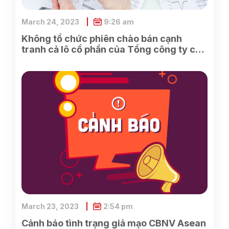
March 24, 2023
9:26 am
Không tổ chức phiên chào bán cạnh
tranh cả lô cổ phần của Tổng công ty cổ
phần Điện tử và Tin học Việt Nam do
SCIC sở hữu
March 23, 2023
2:54 pm
Cảnh báo tình trạng giả mạo CBNV Asean