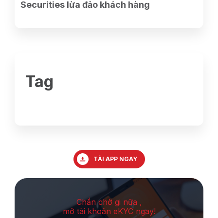
Securities lừa đảo khách hàng
Tag
TẢI APP NGAY
Chần chờ gi nữa ,
mở tài khoản eKYC ngay!