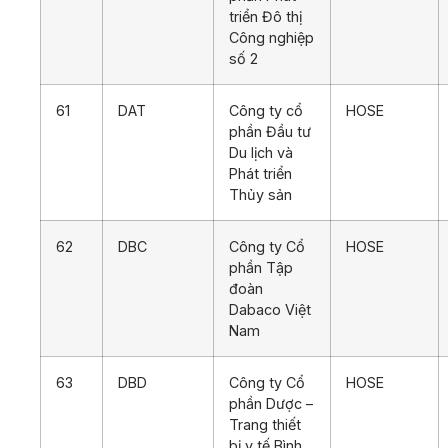
triển Đô thị
Công nghiệp
số 2
61
DAT
Công ty cổ
HOSE
phần Đầu tư
Du lịch và
Phát triển
Thủy sản
62
DBC
Công ty Cổ
HOSE
phần Tập
đoàn
Dabaco Việt
Nam
63
DBD
Công ty Cổ
HOSE
phần Dược –
Trang thiết
bị y tế Bình