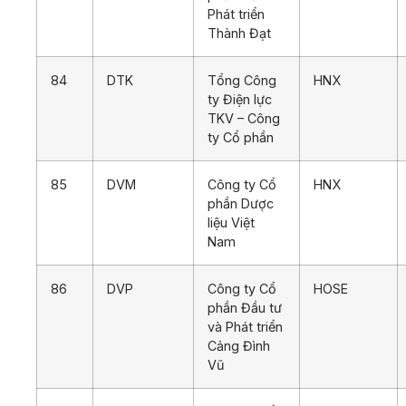
Phát triển
Thành Đạt
84
DTK
Tổng Công
HNX
ty Điện lực
TKV – Công
ty Cổ phần
85
DVM
Công ty Cổ
HNX
phần Dược
liệu Việt
Nam
86
DVP
Công ty Cổ
HOSE
phần Đầu tư
và Phát triển
Cảng Đình
Vũ