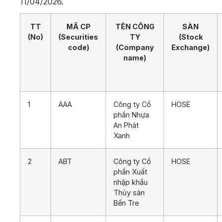
11/04/2026.
TT
MÃ CP
TÊN CÔNG
SÀN
(No)
(Securities
TY
(Stock
code)
(Company
Exchange)
name)
1
AAA
Công ty Cổ
HOSE
phần Nhựa
An Phát
Xanh
2
ABT
Công ty Cổ
HOSE
phần Xuất
nhập khẩu
Thủy sản
Bến Tre