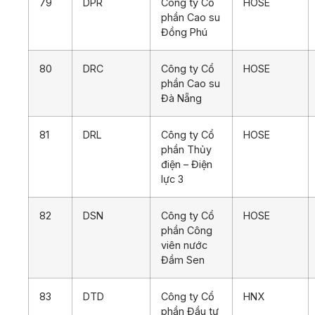
79
DPR
Công ty Cổ
HOSE
phần Cao su
Đồng Phú
80
DRC
Công ty Cổ
HOSE
phần Cao su
Đà Nẵng
81
DRL
Công ty Cổ
HOSE
phần Thủy
điện – Điện
lực 3
82
DSN
Công ty Cổ
HOSE
phần Công
viên nước
Đầm Sen
83
DTD
Công ty Cổ
HNX
phần Đầu tư