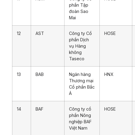
phần Tập
đoàn Sao
Mai
12
AST
Công ty Cổ
HOSE
phần Dịch
vụ Hàng
không
Taseco
13
BAB
Ngân hàng
HNX
Thương mại
Cổ phần Bắc
Á
14
BAF
Công ty cổ
HOSE
phần Nông
nghiệp BAF
Việt Nam