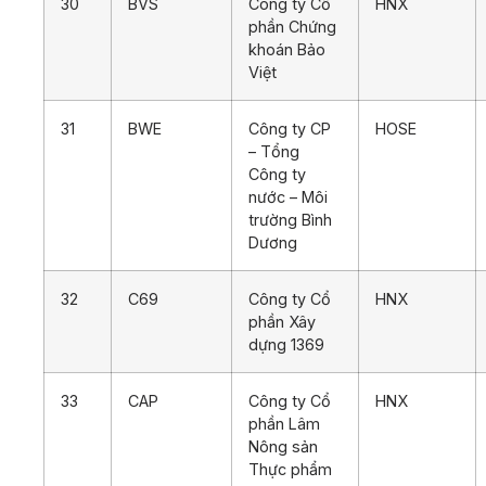
30
BVS
Công ty Cổ
HNX
phần Chứng
khoán Bảo
Việt
31
BWE
Công ty CP
HOSE
– Tổng
Công ty
nước – Môi
trường Bình
Dương
32
C69
Công ty Cổ
HNX
phần Xây
dựng 1369
33
CAP
Công ty Cổ
HNX
phần Lâm
Nông sản
Thực phẩm