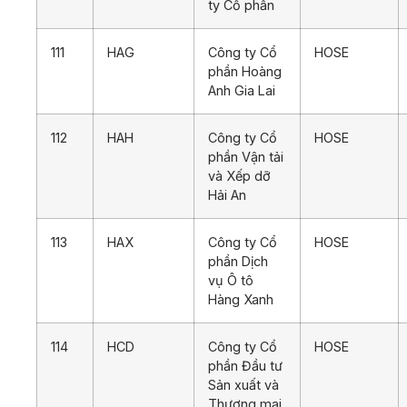
ty Cổ phần
111
HAG
Công ty Cổ
HOSE
phần Hoàng
Anh Gia Lai
112
HAH
Công ty Cổ
HOSE
phần Vận tải
và Xếp dỡ
Hải An
113
HAX
Công ty Cổ
HOSE
phần Dịch
vụ Ô tô
Hàng Xanh
114
HCD
Công ty Cổ
HOSE
phần Đầu tư
Sản xuất và
Thương mại