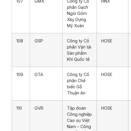
107
GMX
Công ty Cổ
HNX
phần Gạch
Ngói Gốm
Xây Dựng
Mỹ Xuân
108
GSP
Công ty Cổ
HOSE
phần Vận tải
Sản phẩm
Khí Quốc tế
109
GTA
Công ty Cổ
HOSE
phần Chế
biến Gỗ
Thuận An
110
GVR
Tập đoàn
HOSE
Công nghiệp
Cao su Việt
Nam – Công