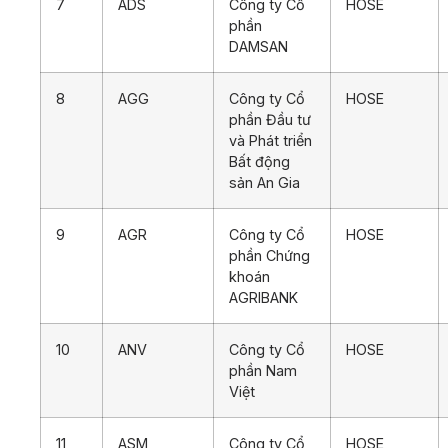
7
ADS
Công ty Cổ
HOSE
phần
DAMSAN
8
AGG
Công ty Cổ
HOSE
phần Đầu tư
và Phát triển
Bất động
sản An Gia
9
AGR
Công ty Cổ
HOSE
phần Chứng
khoán
AGRIBANK
10
ANV
Công ty Cổ
HOSE
phần Nam
Việt
11
ASM
Công ty Cổ
HOSE