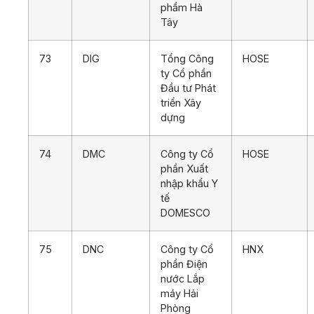
phẩm Hà
Tây
73
DIG
Tổng Công
HOSE
ty Cổ phần
Đầu tư Phát
triển Xây
dựng
74
DMC
Công ty Cổ
HOSE
phần Xuất
nhập khẩu Y
tế
DOMESCO
75
DNC
Công ty Cổ
HNX
phần Điện
nước Lắp
máy Hải
Phòng