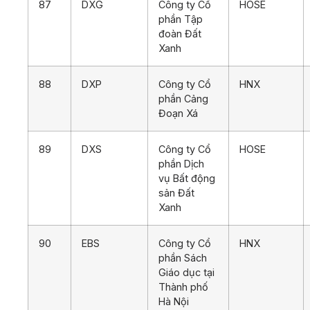
87
DXG
Công ty Cổ
HOSE
phần Tập
đoàn Đất
Xanh
88
DXP
Công ty Cổ
HNX
phần Cảng
Đoạn Xá
89
DXS
Công ty Cổ
HOSE
phần Dịch
vụ Bất động
sản Đất
Xanh
90
EBS
Công ty Cổ
HNX
phần Sách
Giáo dục tại
Thành phố
Hà Nội