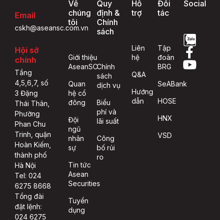
Về
Quy
Hỗ
Đối
Social
chúng
định &
trợ
tác
Email
tôi
Chính
cskh@aseansc.com.vn
sách
Liên
Tập
Hội sở
Giới thiệu
hệ
đoàn
chính
AseanSC
Chính
BRG
Tầng
Q&A
sách
4,5,6,7, số
Quan
SeABank
dịch vụ
Hướng
hệ cổ
3 Đặng
dẫn
HOSE
đông
Biểu
Thái Thân,
phí và
Phường
HNX
Đội
lãi suất
Phan Chu
ngũ
Trinh, quận
VSD
nhân
Công
Hoàn Kiếm,
sự
bố rủi
thành phố
ro
Tin tức
Hà Nội
Asean
Tel: 024
Securities
6275 8668
Tổng đài
Tuyển
đặt lệnh:
dụng
024 6275