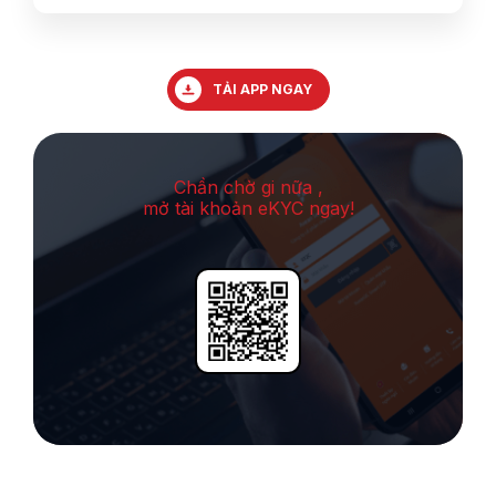
TẢI APP NGAY
Chần chờ gi nữa ,
mở tài khoản eKYC ngay!