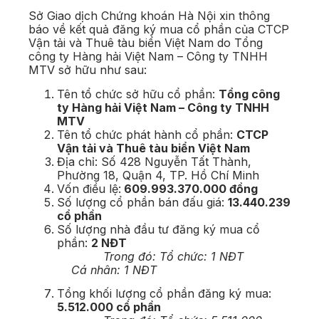
Sở Giao dịch Chứng khoán Hà Nội xin thông
báo về kết quả đăng ký mua cổ phần của CTCP
Vận tải và Thuê tàu biển Việt Nam do Tổng
công ty Hàng hải Việt Nam – Công ty TNHH
MTV sở hữu như sau:
Tên tổ chức sở hữu cổ phần:
Tổng công
ty Hàng hải Việt Nam – Công ty TNHH
MTV
Tên tổ chức phát hành cổ phần:
CTCP
Vận tải và Thuê tàu biển Việt Nam
Địa chỉ: Số 428 Nguyễn Tất Thành,
Phường 18, Quận 4, TP. Hồ Chí Minh
Vốn điều lệ:
609.993.370.000 đồng
Số lượng cổ phần bán đấu giá:
13.440.239
cổ phần
Số lượng nhà đầu tư đăng ký mua cổ
phần:
2 NĐT
Trong đó: Tổ chức: 1 NĐT
Cá nhân: 1 NĐT
Tổng khối lượng cổ phần đăng ký mua:
5.512.000 cổ phần