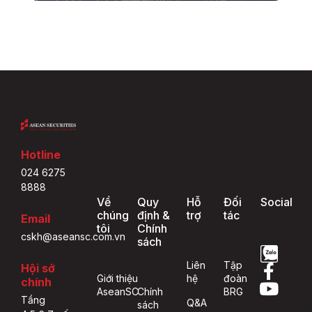
Hotline
024 6275
8888
Về
Quy
Hỗ
Đối
Social
chúng
định &
trợ
tác
Email
tôi
Chính
cskh@aseansc.com.vn
sách
Liên
Tập
Hội sở
Giới thiệu
hệ
đoàn
chính
AseanSC
Chính
BRG
Tầng
Q&A
sách