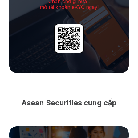
Chần chờ gi nữa ,
mở tài khoản eKYC ngay!
Asean Securities cung cấp