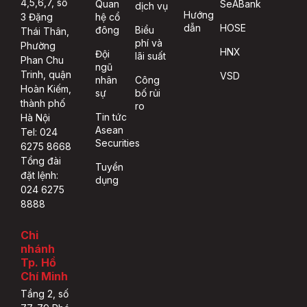
4,5,6,7, số
Quan
SeABank
dịch vụ
Hướng
hệ cổ
3 Đặng
dẫn
HOSE
đông
Biểu
Thái Thân,
phí và
Phường
HNX
Đội
lãi suất
Phan Chu
ngũ
Trinh, quận
VSD
nhân
Công
Hoàn Kiếm,
sự
bố rủi
thành phố
ro
Tin tức
Hà Nội
Asean
Tel: 024
Securities
6275 8668
Tổng đài
Tuyển
đặt lệnh:
dụng
024 6275
8888
Chi
nhánh
Tp. Hồ
Chí Minh
Tầng 2, số