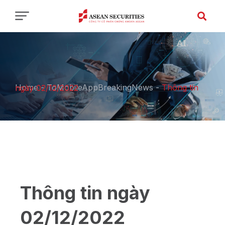
Home
-
ToMobileAppBreakingNews
-
Thông tin ngày 02/12/2022
Thông tin ngày
02/12/2022