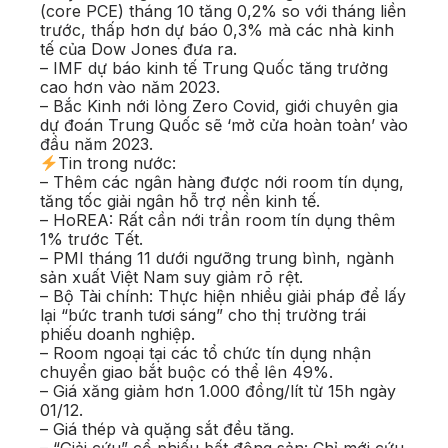
(core PCE) tháng 10 tăng 0,2% so với tháng liền
trước, thấp hơn dự báo 0,3% mà các nhà kinh
tế của Dow Jones đưa ra.
– IMF dự báo kinh tế Trung Quốc tăng trưởng
cao hơn vào năm 2023.
– Bắc Kinh nới lỏng Zero Covid, giới chuyên gia
dự đoán Trung Quốc sẽ ‘mở cửa hoàn toàn’ vào
đầu năm 2023.
Tin trong nước:
– Thêm các ngân hàng được nới room tín dụng,
tăng tốc giải ngân hỗ trợ nền kinh tế.
– HoREA: Rất cần nới trần room tín dụng thêm
1% trước Tết.
– PMI tháng 11 dưới ngưỡng trung bình, ngành
sản xuất Việt Nam suy giảm rõ rệt.
– Bộ Tài chính: Thực hiện nhiều giải pháp để lấy
lại “bức tranh tươi sáng” cho thị trường trái
phiếu doanh nghiệp.
– Room ngoại tại các tổ chức tín dụng nhận
chuyển giao bắt buộc có thể lên 49%.
– Giá xăng giảm hơn 1.000 đồng/lít từ 15h ngày
01/12.
– Giá thép và quặng sắt đều tăng.