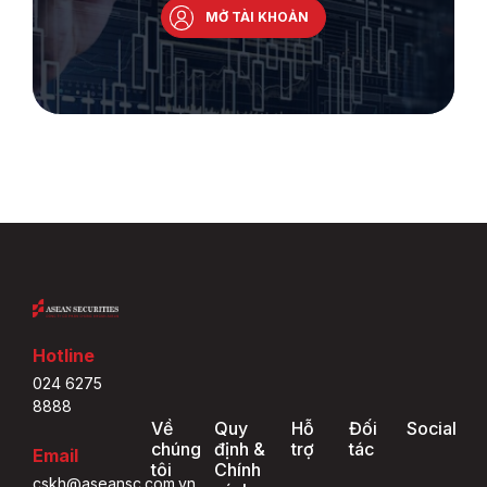
MỞ TÀI KHOẢN
Hotline
024 6275
8888
Về
Quy
Hỗ
Đối
Social
chúng
định &
trợ
tác
Email
tôi
Chính
cskh@aseansc.com.vn