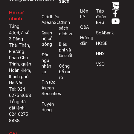
sách
Liên
Tập
Hội sở
Giới thiệu
hệ
đoàn
chính
AseanSC
Chính
BRG
Tầng
Q&A
sách
4,5,6,7, số
Quan
SeABank
dịch vụ
Hướng
hệ cổ
3 Đặng
dẫn
HOSE
đông
Biểu
Thái Thân,
phí và
Phường
HNX
Đội
lãi suất
Phan Chu
ngũ
Trinh, quận
VSD
nhân
Công
Hoàn Kiếm,
sự
bố rủi
thành phố
ro
Tin tức
Hà Nội
Asean
Tel: 024
Securities
6275 8668
Tổng đài
Tuyển
đặt lệnh:
dụng
024 6275
8888
Chi