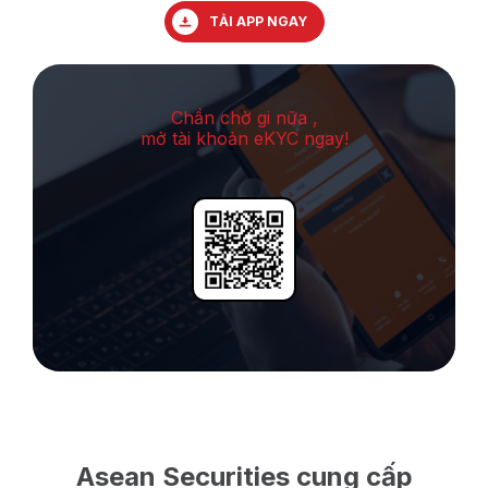
TẢI APP NGAY
Chần chờ gi nữa ,
mở tài khoản eKYC ngay!
Asean Securities cung cấp