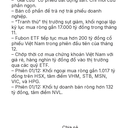
– “Giải cứu” cổ phiếu bất động sản: Chỉ mới cứu
phần ngọn.
– Bán cổ phần để trả nợ trái phiếu doanh
nghiệp.
– “Tranh thủ” thị trường sụt giảm, khối ngoại lập
kỷ lục mua ròng gần 17.000 tỷ đồng trong tháng
11.
– Fubon ETF tiếp tục mua hơn 200 tỷ đồng cổ
phiếu Việt Nam trong phiên đầu tiên của tháng
12.
– Chớp thời cơ mua chứng khoán Việt Nam với
giá rẻ, hàng nghìn tỷ đồng đổ vào thị trường
qua các quỹ ETF.
– Phiên 01/12: Khối ngoại mua ròng gần 1.017 tỷ
đồng trên HSX, tâm điểm VHM, STB, MSN,
VIC, và HPG.
– Phiên 01/12: Khối tự doanh bán ròng hơn 132
tỷ đồng, tâm điểm NVL.
Chia sẻ