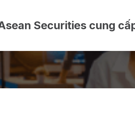
Asean Securities cung cấ
SEASTOCK
SEASTOC
WEB
MOBILE