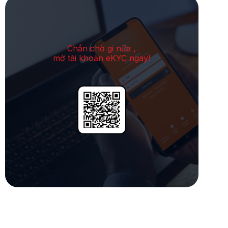
Chần chờ gi nữa ,
mở tài khoản eKYC ngay!