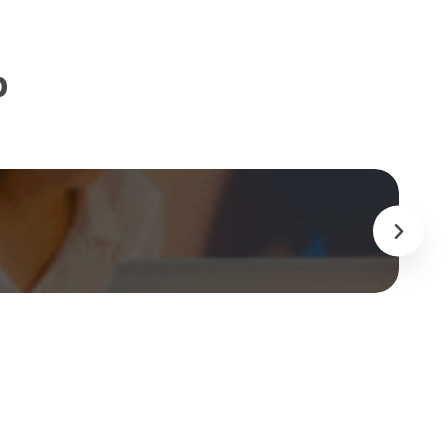
p
K
ASEAN
PRIVATE