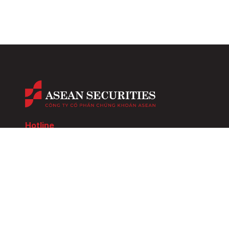
Hotline
024 6275 8888
Về chúng t
Email
cskh@aseansc.com.vn
Giới thiệu A
Quan hệ cổ
Hội sở chính
Tầng 4,5,6,7, số 3 Đặng Thái Thân,
Đội ngũ nhâ
Phường Phan Chu Trinh, quận Hoàn Kiếm,