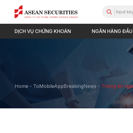
DỊCH VỤ CHỨNG KHOÁN
NGÂN HÀNG ĐẦU
Home
-
ToMobileAppBreakingNews
-
Thông tin ng