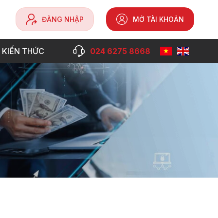
ĐĂNG NHẬP
MỞ TÀI KHOẢN
 KIẾN THỨC
024 6275 8668