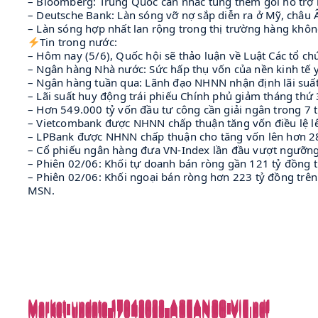
– Bloomberg: Trung Quốc cân nhắc tung thêm gói hỗ trợ 
– Deutsche Bank: Làn sóng vỡ nợ sắp diễn ra ở Mỹ, châu 
– Làn sóng hợp nhất lan rộng trong thị trường hàng khôn
Tin trong nước:
– Hôm nay (5/6), Quốc hội sẽ thảo luận về Luật Các tổ ch
– Ngân hàng Nhà nước: Sức hấp thụ vốn của nền kinh tế 
– Ngân hàng tuần qua: Lãnh đạo NHNN nhận định lãi suất s
– Lãi suất huy động trái phiếu Chính phủ giảm tháng thứ 3
– Hơn 549.000 tỷ vốn đầu tư công cần giải ngân trong 7 
– Vietcombank được NHNN chấp thuận tăng vốn điều lệ l
– LPBank được NHNN chấp thuận cho tăng vốn lên hơn 28
– Cổ phiếu ngân hàng đưa VN-Index lần đầu vượt ngưỡng
– Phiên 02/06: Khối tự doanh bán ròng gần 121 tỷ đồng 
– Phiên 02/06: Khối ngoại bán ròng hơn 223 tỷ đồng trê
MSN.
Market-update_17042023_ASEANSC-VIE.pdf
Market-update_17042023_ASEANSC-VIE.pdf
Market-update_17042023_ASEANSC-VIE.pdf
Market-update_17042023_ASEANSC-VIE.pdf
Market-update_17042023_ASEANSC-VIE.pdf
Market-update_17042023_ASEANSC-VIE.pdf
Market-update_17042023_ASEANSC-VIE.pdf
Market-update_17042023_ASEANSC-VIE.pdf
Market-update_17042023_ASEANSC-VIE.pdf
Market-update_17042023_ASEANSC-VIE.pdf
Market-update_17042023_ASEANSC-VIE.pdf
Market-update_17042023_ASEANSC-VIE.pdf
Market-update_17042023_ASEANSC-VIE.pdf
Market-update_17042023_ASEANSC-VIE.pdf
Market-update_17042023_ASEANSC-VIE.pdf
Market-update_17042023_ASEANSC-VIE.pdf