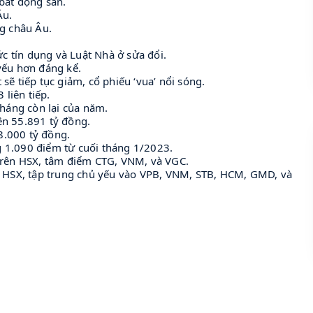
bất động sản.
Âu.
g châu Âu.
ức tín dụng và Luật Nhà ở sửa đổi.
yếu hơn đáng kể.
ẽ tiếp tục giảm, cổ phiếu ‘vua’ nổi sóng.
 liên tiếp.
tháng còn lại của năm.
ên 55.891 tỷ đồng.
.000 tỷ đồng.
 1.090 điểm từ cuối tháng 1/2023.
trên HSX, tâm điểm CTG, VNM, và VGC.
n HSX, tập trung chủ yếu vào VPB, VNM, STB, HCM, GMD, và