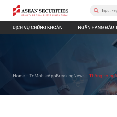
DỊCH VỤ CHỨNG KHOÁN
NGÂN HÀNG ĐẦU 
Home
-
ToMobileAppBreakingNews
-
Thông tin ng