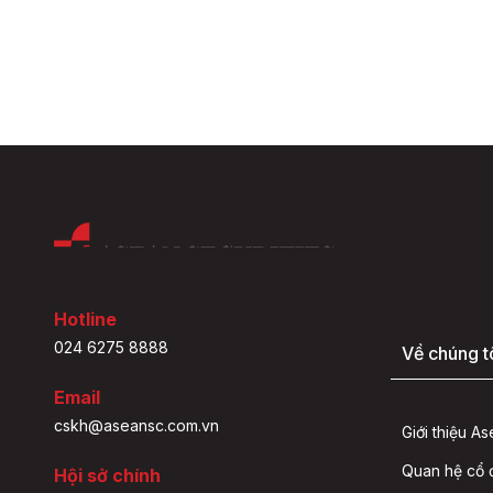
Hotline
024 6275 8888
Về chúng t
Email
cskh@aseansc.com.vn
Giới thiệu A
Quan hệ cổ
Hội sở chính