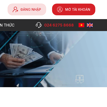
ĐĂNG NHẬP
MỞ TÀI KHOẢN
ẾN THỨC
024 6275 8668