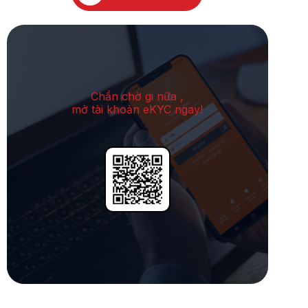
Chần chờ gi nữa ,
mở tài khoản eKYC ngay!