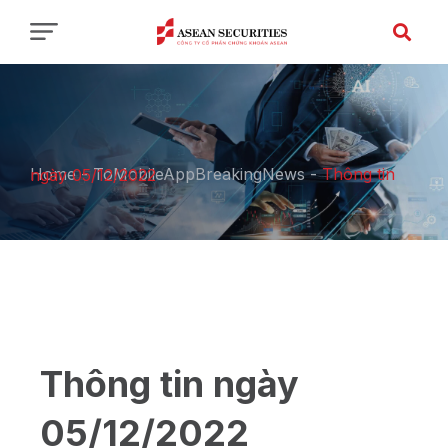
Home
-
ToMobileAppBreakingNews
-
Thông tin ngày 05/12/2022
Thông tin ngày
05/12/2022