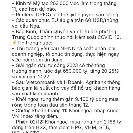
– Kinh tế Mỹ tạo 263.000 việc làm trong tháng
11, cao hơn dự báo.
– Reuters: OPEC+ có thể giữ nguyên sản lượng.
– Các quan chức EU áp giá trần 60 USD/thùng
với dầu Nga.
– Bắc Kinh, Thâm Quyến và nhiều địa phương
Trung Quốc chính thức nới kiểm soát COVID-19.
Tin trong nước:
– Thủ tướng yêu cầu NHNN rà soát phân loại
doanh nghiệp, tổ chức tín dụng, thực hiện ngay
việc nới room tín dụng.
– Giải ngân đầu tư công 2023 có thể tăng
trưởng mạnh, ước đạt 650.000 tỷ, tăng 20-25%
so với năm 2022.
– Sau Vietcombank và HDbank, Agribank thông
báo giảm lãi suất cho vay để hỗ trợ khách hàng
sản xuất kinh doanh.
– Khối ngoại tung thêm gần 9.400 tỷ đồng mua
ròng trong tuần đầu tiên tháng 12.
– Chứng khoán tháng 11: Khối ngoại nhập cuộc,
VN-Index tăng điểm.
– Phiên 02/12: Khối ngoại mua ròng hơn 2.168 tỷ
đồng trên HSX, tâm điểm HPG, VHM, STB,