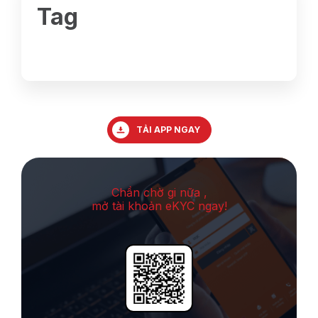
Tag
TẢI APP NGAY
Chần chờ gi nữa ,
mở tài khoản eKYC ngay!