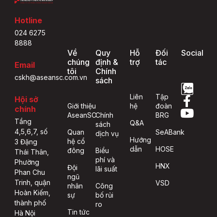
Hotline
024 6275
8888
Về
Quy
Hỗ
Đối
Social
chúng
định &
trợ
tác
Email
tôi
Chính
cskh@aseansc.com.vn
sách
Liên
Tập
Hội sở
Giới thiệu
hệ
đoàn
chính
AseanSC
Chính
BRG
Tầng
Q&A
sách
4,5,6,7, số
Quan
SeABank
dịch vụ
Hướng
hệ cổ
3 Đặng
dẫn
HOSE
đông
Biểu
Thái Thân,
phí và
Phường
HNX
Đội
lãi suất
Phan Chu
ngũ
Trinh, quận
VSD
nhân
Công
Hoàn Kiếm,
sự
bố rủi
thành phố
ro
Tin tức
Hà Nội