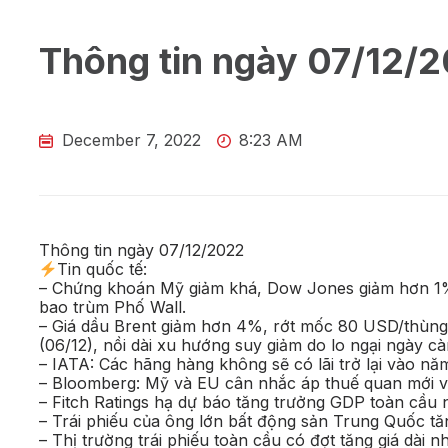
Thông tin ngày 07/12/
December 7, 2022
8:23 AM
Thông tin ngày 07/12/2022
Tin quốc tế:
– Chứng khoán Mỹ giảm khá, Dow Jones giảm hơn 1% v
bao trùm Phố Wall.
– Giá dầu Brent giảm hơn 4%, rớt mốc 80 USD/thùng 
(06/12), nồi dài xu hướng suy giảm do lo ngại ngày c
– IATA: Các hãng hàng không sẽ có lãi trở lại vào nă
– Bloomberg: Mỹ và EU cân nhắc áp thuế quan mới v
– Fitch Ratings hạ dự báo tăng trưởng GDP toàn cầu
– Trái phiếu của ông lớn bất động sản Trung Quốc t
– Thị trường trái phiếu toàn cầu có đợt tăng giá dài n