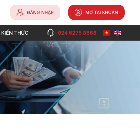
ĐĂNG NHẬP
MỞ TÀI KHOẢN
 KIẾN THỨC
024 6275 8668