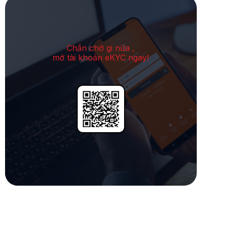
Chần chờ gi nữa ,
mở tài khoản eKYC ngay!