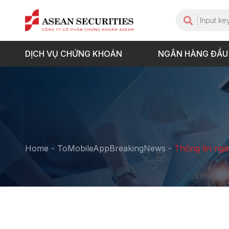
DỊCH VỤ CHỨNG KHOÁN
NGÂN HÀNG ĐẦU
Home
-
ToMobileAppBreakingNews
-
Thông tin ngà