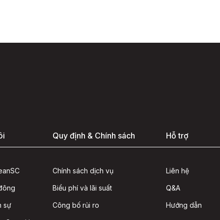
ôi
Quy định & Chính sách
Hỗ trợ
seanSC
Chính sách dịch vụ
Liên hệ
 đông
Biểu phí và lãi suất
Q&A
n sự
Công bố rủi ro
Hướng dẫn