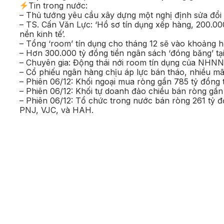
Tin trong nước:
– Thủ tướng yêu cầu xây dựng một nghị định sửa đổi n
– TS. Cấn Văn Lực: ‘Hồ sơ tín dụng xếp hàng, 200.0
nền kinh tế’.
– Tổng ‘room’ tín dụng cho tháng 12 sẽ vào khoảng 
– Hơn 300.000 tỷ đồng tiền ngân sách ‘đóng băng’ t
– Chuyên gia: Động thái nới room tín dụng của NHNN l
– Cổ phiếu ngân hàng chịu áp lực bán tháo, nhiều mã
– Phiên 06/12: Khối ngoại mua ròng gần 785 tỷ đồng
– Phiên 06/12: Khối tự doanh đảo chiều bán ròng gần
– Phiên 06/12: Tổ chức trong nước bán ròng 261 tỷ
PNJ, VJC, và HAH.