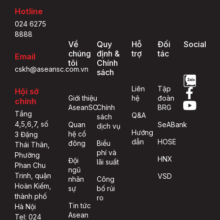
Hotline
024 6275
8888
Về
Quy
Hỗ
Đối
Social
chúng
định &
trợ
tác
Email
tôi
Chính
cskh@aseansc.com.vn
sách
Liên
Tập
Hội sở
Giới thiệu
hệ
đoàn
chính
AseanSC
Chính
BRG
Tầng
Q&A
sách
4,5,6,7, số
Quan
SeABank
dịch vụ
Hướng
hệ cổ
3 Đặng
dẫn
HOSE
đông
Biểu
Thái Thân,
phí và
Phường
HNX
Đội
lãi suất
Phan Chu
ngũ
Trinh, quận
VSD
nhân
Công
Hoàn Kiếm,
sự
bố rủi
thành phố
ro
Tin tức
Hà Nội
Asean
Tel: 024