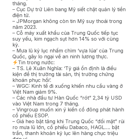
tháng.
– Cục Dự trữ Liên bang Mỹ siết chặt quản lý tiền
điện tử.
– JPMorgan không còn tin Mỹ suy thoái trong
năm 2023.
– Cỗ máy xuất khẩu của Trung Quốc tiếp tục
suy yếu, kim ngạch sụt hơn 14% so với cùng
kỳ.
– Mưa lũ kỷ lục nhấm chìm ‘vựa lúa’ của Trung
Quốc, gây lo ngại về an ninh lương thực.
Tin trong nước:
– TS. Lê Xuân Nghĩa: ‘Tỷ giá ổn định là điều
kiện để thị trường tài sản, thị trường chứng
khoán phục hồi’.
– WGC: Kinh tế đi xuống khiến nhu cầu vàng ở
Việt Nam giảm 9%.
– Các nhà đầu tư Hàn Quốc “rót” 2,34 tỷ USD
vào Việt Nam trong 7 tháng.
– Vingroup muốn xin ý kiến cổ đông phát hành
cổ phiếu ESOP.
– Giá heo bật tăng khi Trung Quốc “đối mặt” rủi
ro mưa lũ lớn, cổ phiếu Dabaco, HAGL…. bật
trần, thanh khoản kỷ lục lên hàng chục triệu