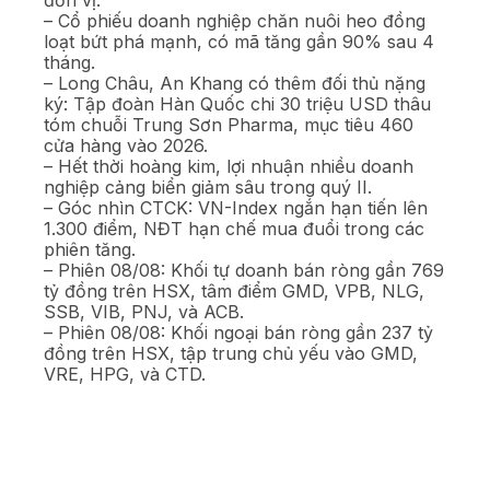
đơn vị.
– Cổ phiếu doanh nghiệp chăn nuôi heo đồng
loạt bứt phá mạnh, có mã tăng gần 90% sau 4
tháng.
– Long Châu, An Khang có thêm đối thủ nặng
ký: Tập đoàn Hàn Quốc chi 30 triệu USD thâu
tóm chuỗi Trung Sơn Pharma, mục tiêu 460
cửa hàng vào 2026.
– Hết thời hoàng kim, lợi nhuận nhiều doanh
nghiệp cảng biển giảm sâu trong quý II.
– Góc nhìn CTCK: VN-Index ngắn hạn tiến lên
1.300 điểm, NĐT hạn chế mua đuổi trong các
phiên tăng.
– Phiên 08/08: Khối tự doanh bán ròng gần 769
tỷ đồng trên HSX, tâm điểm GMD, VPB, NLG,
SSB, VIB, PNJ, và ACB.
– Phiên 08/08: Khối ngoại bán ròng gần 237 tỷ
đồng trên HSX, tập trung chủ yếu vào GMD,
VRE, HPG, và CTD.