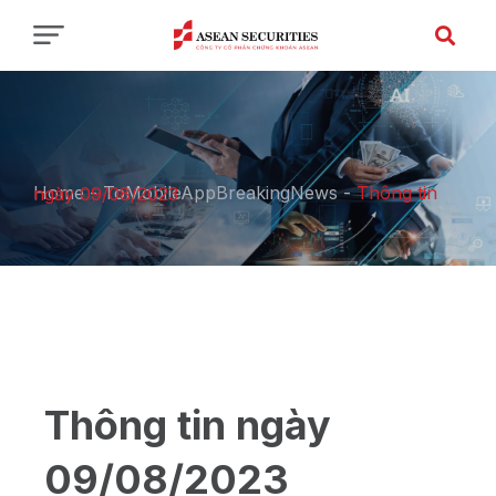
Home
-
ToMobileAppBreakingNews
-
Thông tin ngày 09/08/2023
Thông tin ngày
09/08/2023