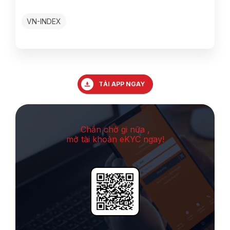
VN-INDEX
TẢI APP NGAY
Chần chờ gi nữa ,
mở tài khoản eKYC ngay!