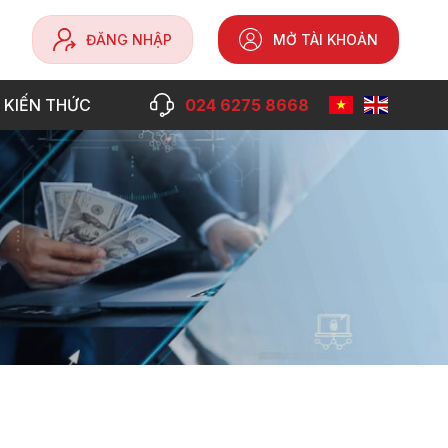
ĐĂNG NHẬP
MỞ TÀI KHOẢN
 KIẾN THỨC
024 6275 8668