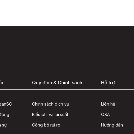
ôi
Quy định & Chính sách
Hỗ trợ
seanSC
Chính sách dịch vụ
Liên hệ
 đông
Biểu phí và lãi suất
Q&A
n sự
Công bố rủi ro
Hướng dẫn