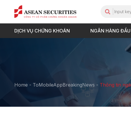
DỊCH VỤ CHỨNG KHOÁN
NGÂN HÀNG ĐẦU
Home
-
ToMobileAppBreakingNews
-
Thông tin ngà