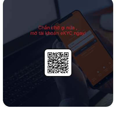
Chần chờ gi nữa ,
mở tài khoản eKYC ngay!