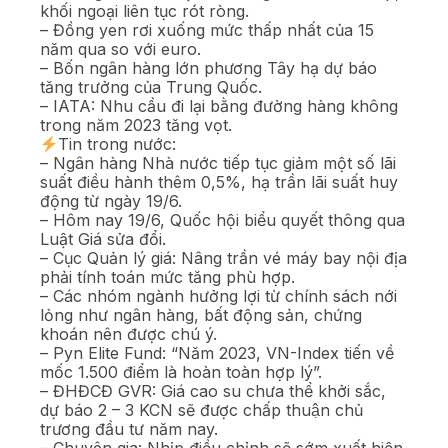
khối ngoại liên tục rót ròng.
– Đồng yen rơi xuống mức thấp nhất của 15
năm qua so với euro.
– Bốn ngân hàng lớn phương Tây hạ dự báo
tăng trưởng của Trung Quốc.
– IATA: Nhu cầu đi lại bằng đường hàng không
trong năm 2023 tăng vọt.
Tin trong nước:
– Ngân hàng Nhà nước tiếp tục giảm một số lãi
suất điều hành thêm 0,5%, hạ trần lãi suất huy
động từ ngày 19/6.
– Hôm nay 19/6, Quốc hội biểu quyết thông qua
Luật Giá sửa đổi.
– Cục Quản lý giá: Nâng trần vé máy bay nội địa
phải tính toán mức tăng phù hợp.
– Các nhóm ngành hưởng lợi từ chính sách nới
lỏng như ngân hàng, bất động sản, chứng
khoán nên được chú ý.
– Pyn Elite Fund: “Năm 2023, VN-Index tiến về
mốc 1.500 điểm là hoàn toàn hợp lý”.
– ĐHĐCĐ GVR: Giá cao su chưa thể khởi sắc,
dự báo 2 – 3 KCN sẽ được chấp thuận chủ
trương đầu tư năm nay.