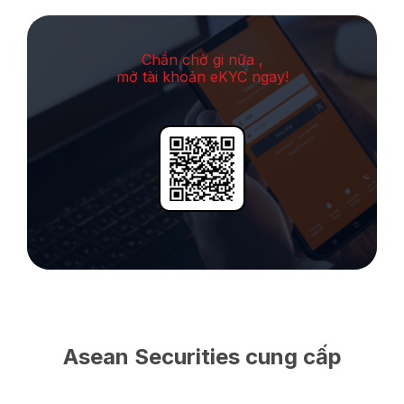
Chần chờ gi nữa ,
mở tài khoản eKYC ngay!
Asean Securities cung cấp