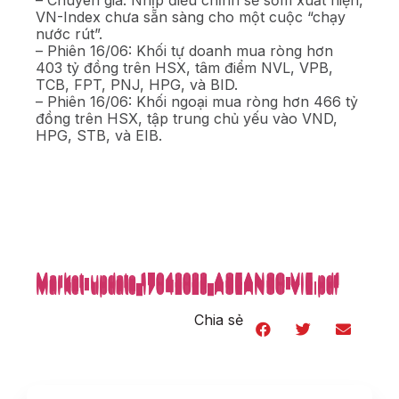
– Chuyên gia: Nhịp điều chỉnh sẽ sớm xuất hiện,
VN-Index chưa sẵn sàng cho một cuộc “chạy
nước rút”.
– Phiên 16/06: Khối tự doanh mua ròng hơn
403 tỷ đồng trên HSX, tâm điểm NVL, VPB,
TCB, FPT, PNJ, HPG, và BID.
– Phiên 16/06: Khối ngoại mua ròng hơn 466 tỷ
đồng trên HSX, tập trung chủ yếu vào VND,
HPG, STB, và EIB.
Market-update_17042023_ASEANSC-VIE.pdf
Market-update_17042023_ASEANSC-VIE.pdf
Market-update_17042023_ASEANSC-VIE.pdf
Market-update_17042023_ASEANSC-VIE.pdf
Market-update_17042023_ASEANSC-VIE.pdf
Market-update_17042023_ASEANSC-VIE.pdf
Market-update_17042023_ASEANSC-VIE.pdf
Market-update_17042023_ASEANSC-VIE.pdf
Market-update_17042023_ASEANSC-VIE.pdf
Market-update_17042023_ASEANSC-VIE.pdf
Market-update_17042023_ASEANSC-VIE.pdf
Market-update_17042023_ASEANSC-VIE.pdf
Market-update_17042023_ASEANSC-VIE.pdf
Market-update_17042023_ASEANSC-VIE.pdf
Chia sẻ