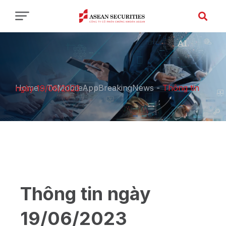
Home
-
ToMobileAppBreakingNews
-
Thông tin ngày 19/06/2023
Thông tin ngày
19/06/2023