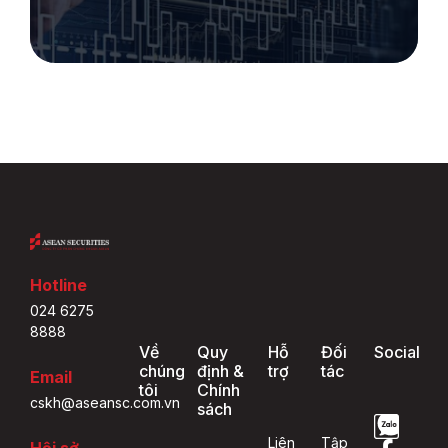
Hotline
024 6275
8888
Về
Quy
Hỗ
Đối
Social
chúng
định &
trợ
tác
Email
tôi
Chính
cskh@aseansc.com.vn
sách
Liên
Tập
Hội sở