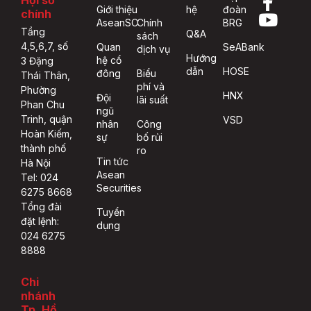
Giới thiệu
hệ
đoàn
chính
AseanSC
Chính
BRG
Tầng
Q&A
sách
4,5,6,7, số
Quan
SeABank
dịch vụ
Hướng
hệ cổ
3 Đặng
dẫn
HOSE
đông
Biểu
Thái Thân,
phí và
Phường
HNX
Đội
lãi suất
Phan Chu
ngũ
Trinh, quận
VSD
nhân
Công
Hoàn Kiếm,
sự
bố rủi
thành phố
ro
Tin tức
Hà Nội
Asean
Tel: 024
Securities
6275 8668
Tổng đài
Tuyển
đặt lệnh:
dụng
024 6275
8888
Chi
nhánh
Tp. Hồ