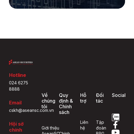
Hotline
024 6275
8888
Về
Quy
Hỗ
Đối
Social
chúng
định &
trợ
tác
Email
tôi
Chính
cskh@aseansc.com.vn
sách
Liên
Tập
Hội sở
Giới thiệu
hệ
đoàn
chính
AseanSC
Chính
BRG