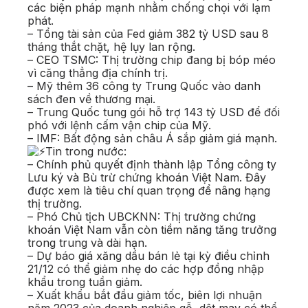
các biện pháp mạnh nhằm chống chọi với lạm
phát.
– Tổng tài sản của Fed giảm 382 tỷ USD sau 8
tháng thắt chặt, hệ lụy lan rộng.
– CEO TSMC: Thị trường chip đang bị bóp méo
vì căng thẳng địa chính trị.
– Mỹ thêm 36 công ty Trung Quốc vào danh
sách đen về thương mại.
– Trung Quốc tung gói hỗ trợ 143 tỷ USD để đối
phó với lệnh cấm vận chip của Mỹ.
– IMF: Bất động sản châu Á sắp giảm giá mạnh.
Tin trong nước:
– Chính phủ quyết định thành lập Tổng công ty
Lưu ký và Bù trừ chứng khoán Việt Nam. Đây
được xem là tiêu chí quan trọng để nâng hạng
thị trường.
– Phó Chủ tịch UBCKNN: Thị trường chứng
khoán Việt Nam vẫn còn tiềm năng tăng trưởng
trong trung và dài hạn.
– Dự báo giá xăng dầu bán lẻ tại kỳ điều chỉnh
21/12 có thể giảm nhẹ do các hợp đồng nhập
khẩu trong tuần giảm.
– Xuất khẩu bắt đầu giảm tốc, biên lợi nhuận