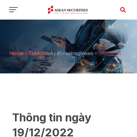
Home
-
ToMobileAppBreakingNews
-
Thông tin ngày 19/12/2022
Thông tin ngày
19/12/2022