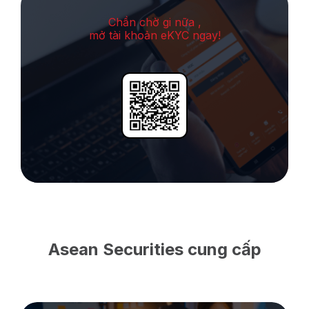
Chần chờ gi nữa ,
mở tài khoản eKYC ngay!
Asean Securities cung cấp