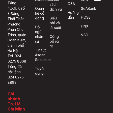
Tầng
Q&A
sách
4,5,6,7, số
Quan
SeABank
dịch vụ
Hướng
hệ cổ
3 Đặng
dẫn
HOSE
đông
Biểu
Thái Thân,
phí và
Phường
HNX
Đội
lãi suất
Phan Chu
ngũ
Trinh, quận
VSD
nhân
Công
Hoàn Kiếm,
sự
bố rủi
thành phố
ro
Tin tức
Hà Nội
Asean
Tel: 024
Securities
6275 8668
Tổng đài
Tuyển
đặt lệnh:
dụng
024 6275
8888
Chi
nhánh
Tp. Hồ
Chí Minh