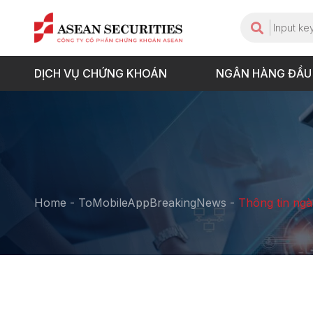
DỊCH VỤ CHỨNG KHOÁN
NGÂN HÀNG ĐẦU
Home
-
ToMobileAppBreakingNews
-
Thông tin ng