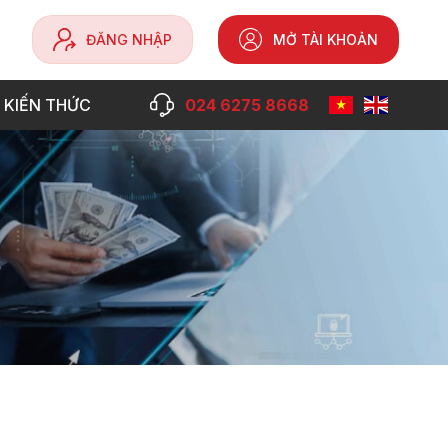
ĐĂNG NHẬP
MỞ TÀI KHOẢN
 KIẾN THỨC
024 6275 8668