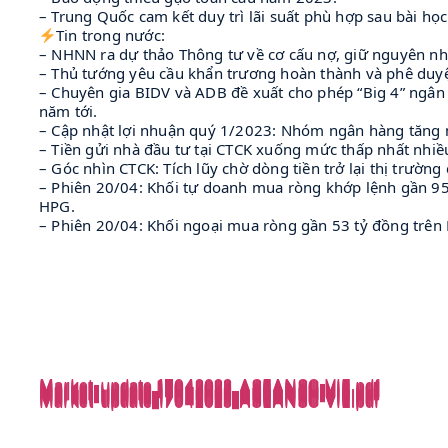
– Trung Quốc cam kết duy trì lãi suất phù hợp sau bài họ
Tin trong nước:
– NHNN ra dự thảo Thông tư về cơ cấu nợ, giữ nguyên n
– Thủ tướng yêu cầu khẩn trương hoàn thành và phê duy
– Chuyên gia BIDV và ADB đề xuất cho phép “Big 4” ngân h
năm tới.
– Cập nhật lợi nhuận quý 1/2023: Nhóm ngân hàng tăng
– Tiền gửi nhà đầu tư tại CTCK xuống mức thấp nhất nhiều
– Góc nhìn CTCK: Tích lũy chờ dòng tiền trở lại thị trườn
– Phiên 20/04: Khối tự doanh mua ròng khớp lệnh gần 9
HPG.
– Phiên 20/04: Khối ngoại mua ròng gần 53 tỷ đồng trên 
Market-update_17042023_ASEANSC-VIE.pdf
Market-update_17042023_ASEANSC-VIE.pdf
Market-update_17042023_ASEANSC-VIE.pdf
Market-update_17042023_ASEANSC-VIE.pdf
Market-update_17042023_ASEANSC-VIE.pdf
Market-update_17042023_ASEANSC-VIE.pdf
Market-update_17042023_ASEANSC-VIE.pdf
Market-update_17042023_ASEANSC-VIE.pdf
Market-update_17042023_ASEANSC-VIE.pdf
Market-update_17042023_ASEANSC-VIE.pdf
Market-update_17042023_ASEANSC-VIE.pdf
Market-update_17042023_ASEANSC-VIE.pdf
Market-update_17042023_ASEANSC-VIE.pdf
Market-update_17042023_ASEANSC-VIE.pdf
Market-update_17042023_ASEANSC-VIE.pdf
Market-update_17042023_ASEANSC-VIE.pdf
Market-update_17042023_ASEANSC-VIE.pdf
Market-update_17042023_ASEANSC-VIE.pdf