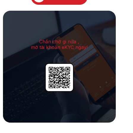
Chần chờ gi nữa ,
mở tài khoản eKYC ngay!