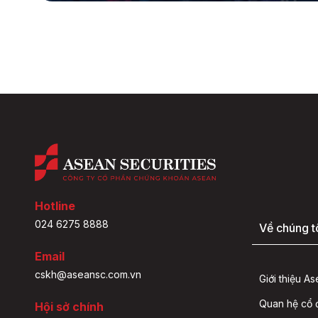
Hotline
024 6275 8888
Về chúng t
Email
cskh@aseansc.com.vn
Giới thiệu A
Quan hệ cổ
Hội sở chính