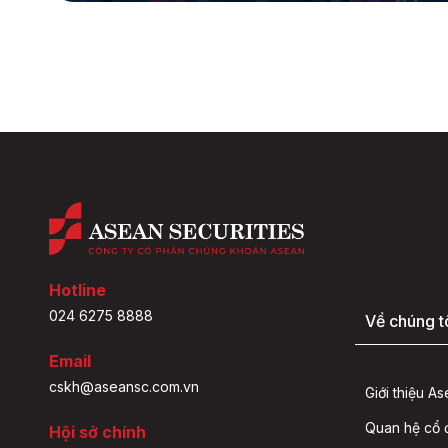
Hotline
024 6275 8888
Về chúng t
Email
cskh@aseansc.com.vn
Giới thiệu A
Quan hệ cổ
Hội sở chính