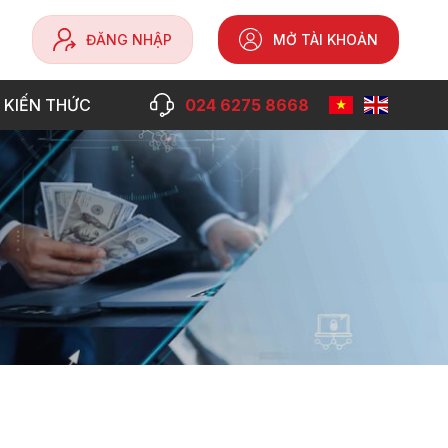
ĐĂNG NHẬP
MỞ TÀI KHOẢN
 KIẾN THỨC
024 6275 8668