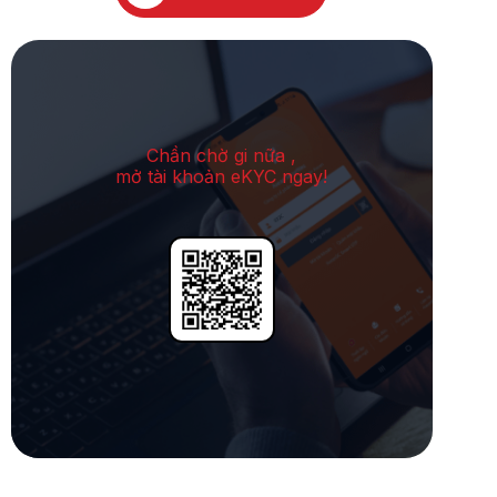
Chần chờ gi nữa ,
mở tài khoản eKYC ngay!