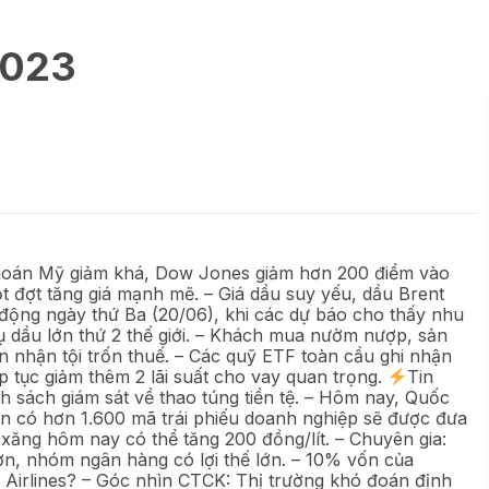
2023
khoán Mỹ giảm khá, Dow Jones giảm hơn 200 điểm vào
ột đợt tăng giá mạnh mẽ. – Giá dầu suy yếu, dầu Brent
ộng ngày thứ Ba (20/06), khi các dự báo cho thấy nhu
hụ dầu lớn thứ 2 thế giới. – Khách mua nườm nượp, sản
en nhận tội trốn thuế. – Các quỹ ETF toàn cầu ghi nhận
p tục giảm thêm 2 lãi suất cho vay quan trọng.
Tin
h sách giám sát về thao túng tiền tệ. – Hôm nay, Quốc
kiến có hơn 1.600 mã trái phiếu doanh nghiệp sẽ được đưa
 xăng hôm nay có thể tăng 200 đồng/lít. – Chuyên gia:
n, nhóm ngân hàng có lợi thế lớn. – 10% vốn của
irlines? – Góc nhìn CTCK: Thị trường khó đoán định