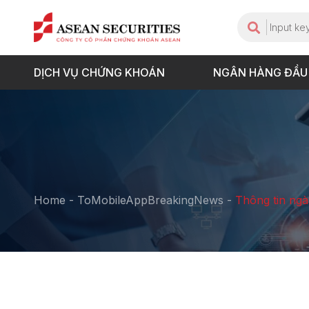
DỊCH VỤ CHỨNG KHOÁN
NGÂN HÀNG ĐẦU
Home
-
ToMobileAppBreakingNews
-
Thông tin ngà