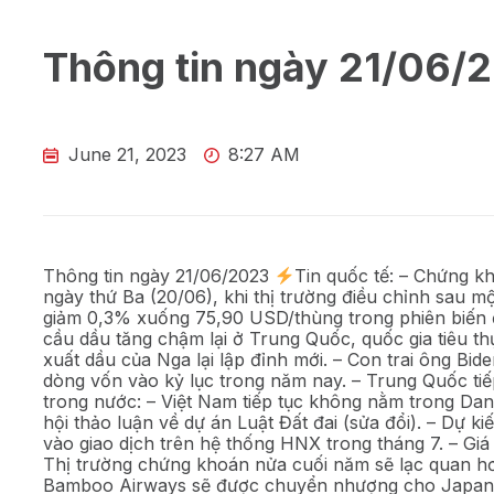
Thông tin ngày 21/06/
June 21, 2023
8:27 AM
Thông tin ngày 21/06/2023
Tin quốc tế: – Chứng 
ngày thứ Ba (20/06), khi thị trường điều chỉnh sau m
giảm 0,3% xuống 75,90 USD/thùng trong phiên biến đ
cầu dầu tăng chậm lại ở Trung Quốc, quốc gia tiêu t
xuất dầu của Nga lại lập đỉnh mới. – Con trai ông Bid
dòng vốn vào kỷ lục trong năm nay. – Trung Quốc tiế
trong nước: – Việt Nam tiếp tục không nằm trong Dan
hội thảo luận về dự án Luật Đất đai (sửa đổi). – Dự 
vào giao dịch trên hệ thống HNX trong tháng 7. – Giá
Thị trường chứng khoán nửa cuối năm sẽ lạc quan hơ
Bamboo Airways sẽ được chuyển nhượng cho Japan A