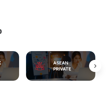
p
BẢNG GIÁ