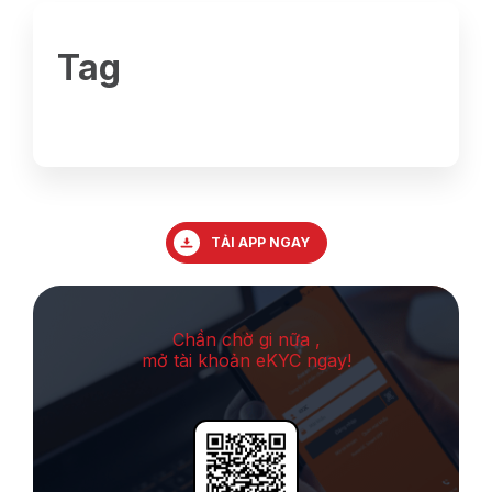
Tag
TẢI APP NGAY
Chần chờ gi nữa ,
mở tài khoản eKYC ngay!