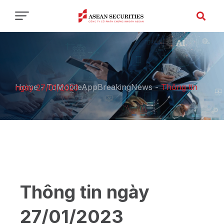
Home
-
ToMobileAppBreakingNews
-
Thông tin ngày 27/01/2023
Thông tin ngày
27/01/2023