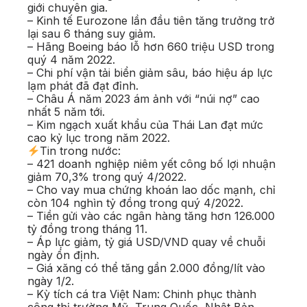
giới chuyên gia.
– Kinh tế Eurozone lần đầu tiên tăng trưởng trở
lại sau 6 tháng suy giảm.
– Hãng Boeing báo lỗ hơn 660 triệu USD trong
quý 4 năm 2022.
– Chi phí vận tải biển giảm sâu, báo hiệu áp lực
lạm phát đã đạt đỉnh.
– Châu Á năm 2023 ám ảnh với “núi nợ” cao
nhất 5 năm tới.
– Kim ngạch xuất khẩu của Thái Lan đạt mức
cao kỷ lục trong năm 2022.
Tin trong nước:
– 421 doanh nghiệp niêm yết công bố lợi nhuận
giảm 70,3% trong quý 4/2022.
– Cho vay mua chứng khoán lao dốc mạnh, chỉ
còn 104 nghìn tỷ đồng trong quý 4/2022.
– Tiền gửi vào các ngân hàng tăng hơn 126.000
tỷ đồng trong tháng 11.
– Áp lực giảm, tỷ giá USD/VND quay về chuỗi
ngày ổn định.
– Giá xăng có thể tăng gần 2.000 đồng/lít vào
ngày 1/2.
– Kỳ tích cá tra Việt Nam: Chinh phục thành