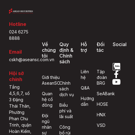
Hotline
024 6275
8888
Về
Quy
Hỗ
Đối
Social
chúng
định &
trợ
tác
Email
tôi
Chính
cskh@aseansc.com.vn
sách
Liên
Tập
Hội sở
Giới thiệu
hệ
đoàn
chính
AseanSC
Chính
BRG
Tầng
Q&A
sách
4,5,6,7, số
Quan
SeABank
dịch vụ
Hướng
hệ cổ
3 Đặng
dẫn
HOSE
đông
Biểu
Thái Thân,
phí và
Phường
HNX
Đội
lãi suất
Phan Chu
ngũ
Trinh, quận
VSD
nhân
Công
Hoàn Kiếm,
sự
bố rủi