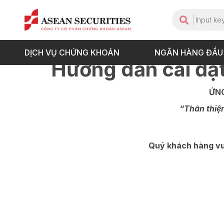
DỊCH VỤ CHỨNG KHOÁN
NGÂN HÀNG ĐẦU
Hướng dẫn cài đặ
ỨN
“Thân thiện
Quý khách hàng vui