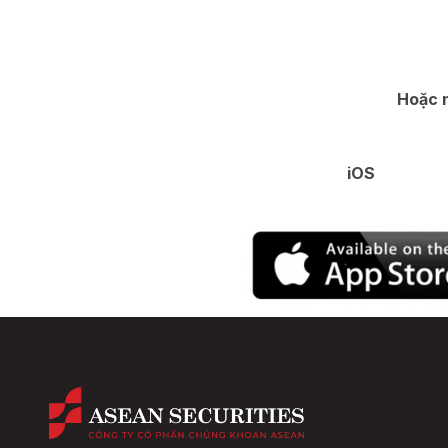
Hoặc 
iO