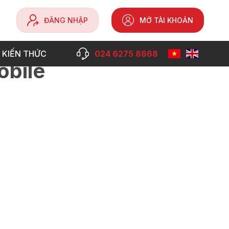
ĐĂNG NHẬP
MỞ TÀI KHOẢN
 KIẾN THỨC
024 6275 8668
obile