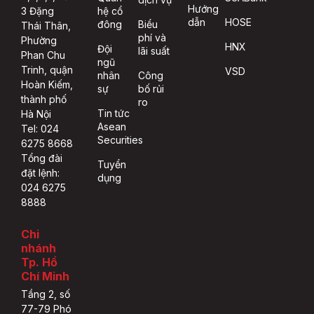
Hướng
hệ cổ
3 Đặng
dẫn
HOSE
đông
Biểu
Thái Thân,
phí và
Phường
HNX
Đội
lãi suất
Phan Chu
ngũ
Trinh, quận
VSD
nhân
Công
Hoàn Kiếm,
sự
bố rủi
thành phố
ro
Tin tức
Hà Nội
Asean
Tel: 024
Securities
6275 8668
Tổng đài
Tuyển
đặt lệnh:
dụng
024 6275
8888
Chi
nhánh
Tp. Hồ
Chí Minh
Tầng 2, số
77-79 Phó