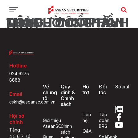
CÔNG TY CỔ PHẦN MÍA ĐƯỜNG THÀNH THÀNH CÔNG TÂY NINH
Hotline
024 6275
8888
Về
Quy
Hỗ
Đối
Social
chúng
định &
trợ
tác
Email
tôi
Chính
cskh@aseansc.com.vn
sách
Liên
Tập
Hội sở
Giới thiệu
hệ
đoàn
chính
AseanSC
Chính
BRG
Tầng
Q&A
sách
4,5,6,7, số
Quan
SeABank
dịch vụ