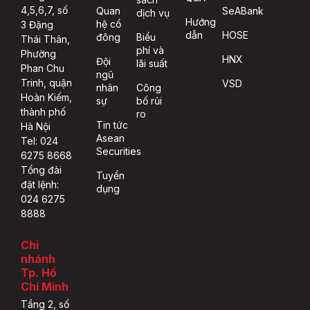
4,5,6,7, số
Quan
SeABank
dịch vụ
Hướng
hệ cổ
3 Đặng
dẫn
HOSE
đông
Biểu
Thái Thân,
phí và
Phường
HNX
Đội
lãi suất
Phan Chu
ngũ
Trinh, quận
VSD
nhân
Công
Hoàn Kiếm,
sự
bố rủi
thành phố
ro
Tin tức
Hà Nội
Asean
Tel: 024
Securities
6275 8668
Tổng đài
Tuyển
đặt lệnh:
dụng
024 6275
8888
Chi
nhánh
Tp. Hồ
Chí Minh
Tầng 2, số