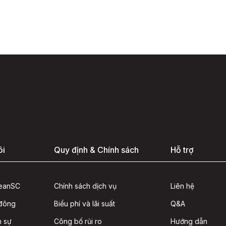
ôi
Quy định & Chính sách
Hỗ trợ
seanSC
Chính sách dịch vụ
Liên hệ
 đông
Biểu phí và lãi suất
Q&A
n sự
Công bố rủi ro
Hướng dẫn