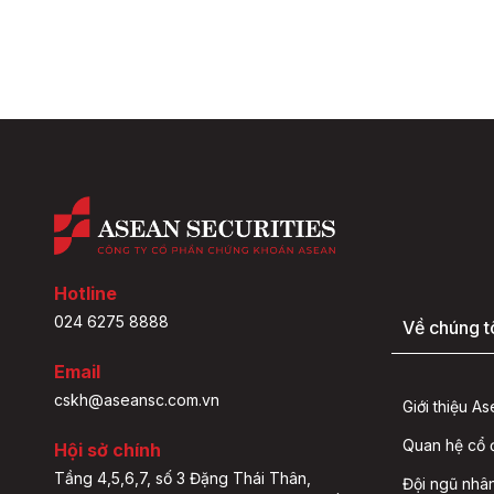
Hotline
024 6275 8888
Về chúng t
Email
cskh@aseansc.com.vn
Giới thiệu A
Quan hệ cổ
Hội sở chính
Tầng 4,5,6,7, số 3 Đặng Thái Thân,
Đội ngũ nhâ