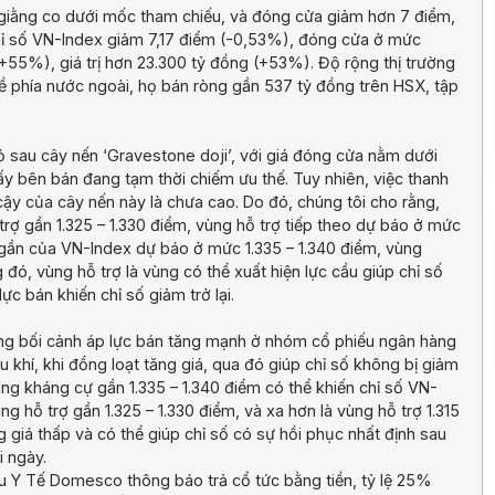
h giằng co dưới mốc tham chiếu, và đóng cửa giảm hơn 7 điểm,
chỉ số VN-Index giảm 7,17 điểm (-0,53%), đóng cửa ở mức
+55%), giá trị hơn 23.300 tỷ đồng (+53%). Độ rộng thị trường
ề phía nước ngoài, họ bán ròng gần 537 tỷ đồng trên HSX, tập
ỏ sau cây nến ‘Gravestone doji’, với giá đóng cửa nằm dưới
ấy bên bán đang tạm thời chiếm ưu thế. Tuy nhiên, việc thanh
ậy của cây nến này là chưa cao. Do đó, chúng tôi cho rằng,
trợ gần 1.325 – 1.330 điểm, vùng hỗ trợ tiếp theo dự báo ở mức
ự gần của VN-Index dự báo ở mức 1.335 – 1.340 điểm, vùng
đó, vùng hỗ trợ là vùng có thể xuất hiện lực cầu giúp chỉ số
ực bán khiến chỉ số giảm trở lại.
ng bối cảnh áp lực bán tăng mạnh ở nhóm cổ phiếu ngân hàng
 khí, khi đồng loạt tăng giá, qua đó giúp chỉ số không bị giảm
vùng kháng cự gần 1.335 – 1.340 điểm có thể khiến chỉ số VN-
 hỗ trợ gần 1.325 – 1.330 điểm, và xa hơn là vùng hỗ trợ 1.315
 giá thấp và có thể giúp chỉ số có sự hồi phục nhất định sau
i ngày.
Y Tế Domesco thông báo trả cổ tức bằng tiền, tỷ lệ 25%