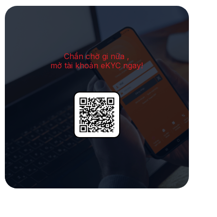
Chần chờ gi nữa ,
mở tài khoản eKYC ngay!