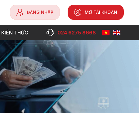
ĐĂNG NHẬP
MỞ TÀI KHOẢN
 KIẾN THỨC
024 6275 8668