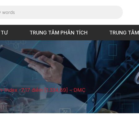
 TƯ
TRUNG TÂM PHÂN TÍCH
TRUNG TÂM
Vn-Index -7,17 điểm [1.334,89] – DMC