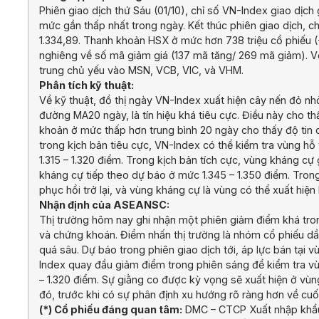
Phiên giao dịch thứ Sáu (01/10), chỉ số VN-Index giao dịc
mức gần thấp nhất trong ngày. Kết thúc phiên giao dịch, 
1.334,89. Thanh khoản HSX ở mức hơn 738 triệu cổ phiếu (
nghiêng về số mã giảm giá (137 mã tăng/ 269 mã giảm). V
trung chủ yếu vào MSN, VCB, VIC, và VHM.
Phân tích kỹ thuật:
Về kỹ thuật, đồ thị ngày VN-Index xuất hiện cây nến đỏ nh
đường MA20 ngày, là tín hiệu khá tiêu cực. Điều này cho th
khoản ở mức thấp hơn trung bình 20 ngày cho thấy độ tin c
trong kịch bản tiêu cực, VN-Index có thể kiểm tra vùng hỗ 
1.315 – 1.320 điểm. Trong kịch bản tích cực, vùng kháng c
kháng cự tiếp theo dự báo ở mức 1.345 – 1.350 điểm. Trong 
phục hồi trở lại, và vùng kháng cự là vùng có thể xuất hiện l
Nhận định của ASEANSC:
Thị trường hôm nay ghi nhận một phiên giảm điểm khá tro
và chứng khoán. Điểm nhấn thị trường là nhóm cổ phiếu dầu
quá sâu. Dự báo trong phiên giao dịch tới, áp lực bán tại 
Index quay đầu giảm điểm trong phiên sáng để kiểm tra vùng
– 1.320 điểm. Sự giằng co được kỳ vọng sẽ xuất hiện ở vùng
đó, trước khi có sự phân định xu hướng rõ ràng hơn về cuố
(*) Cổ phiếu đáng quan tâm:
DMC – CTCP Xuất nhập khẩu 