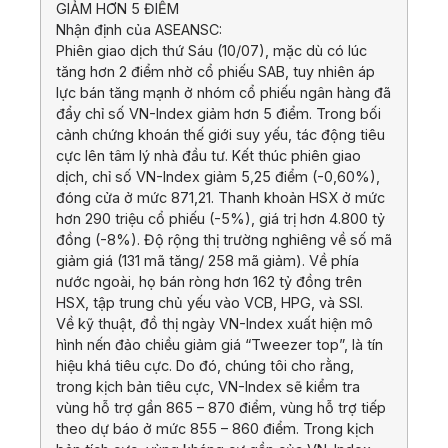
GIẢM HƠN 5 ĐIỂM
Nhận định của ASEANSC:
Phiên giao dịch thứ Sáu (10/07), mặc dù có lúc
tăng hơn 2 điểm nhờ cổ phiếu SAB, tuy nhiên áp
lực bán tăng mạnh ở nhóm cổ phiếu ngân hàng đã
đẩy chỉ số VN-Index giảm hơn 5 điểm. Trong bối
cảnh chứng khoán thế giới suy yếu, tác động tiêu
cực lên tâm lý nhà đầu tư. Kết thúc phiên giao
dịch, chỉ số VN-Index giảm 5,25 điểm (-0,60%),
đóng cửa ở mức 871,21. Thanh khoản HSX ở mức
hơn 290 triệu cổ phiếu (-5%), giá trị hơn 4.800 tỷ
đồng (-8%). Độ rộng thị trường nghiêng về số mã
giảm giá (131 mã tăng/ 258 mã giảm). Về phía
nước ngoài, họ bán ròng hơn 162 tỷ đồng trên
HSX, tập trung chủ yếu vào VCB, HPG, và SSI.
Về kỹ thuật, đồ thị ngày VN-Index xuất hiện mô
hình nến đảo chiều giảm giá “Tweezer top”, là tín
hiệu khá tiêu cực. Do đó, chúng tôi cho rằng,
trong kịch bản tiêu cực, VN-Index sẽ kiểm tra
vùng hỗ trợ gần 865 – 870 điểm, vùng hỗ trợ tiếp
theo dự báo ở mức 855 – 860 điểm. Trong kịch