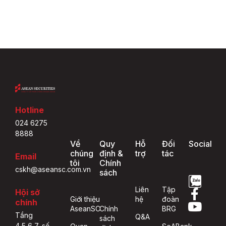
Hotline
024 6275
8888
Về
Quy
Hỗ
Đối
Social
chúng
định &
trợ
tác
Email
tôi
Chính
cskh@aseansc.com.vn
sách
Liên
Tập
Hội sở
Giới thiệu
hệ
đoàn
chính
AseanSC
Chính
BRG
Tầng
Q&A
sách
4,5,6,7, số