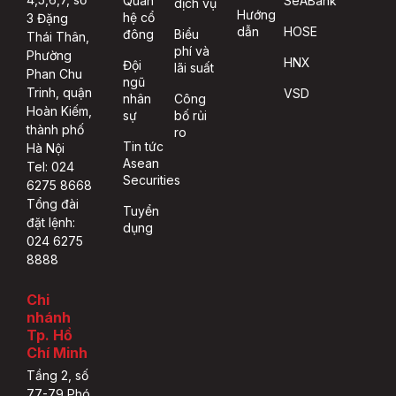
Quan
SeABank
dịch vụ
Hướng
hệ cổ
3 Đặng
dẫn
HOSE
đông
Biểu
Thái Thân,
phí và
Phường
HNX
Đội
lãi suất
Phan Chu
ngũ
Trinh, quận
VSD
nhân
Công
Hoàn Kiếm,
sự
bố rủi
thành phố
ro
Tin tức
Hà Nội
Asean
Tel: 024
Securities
6275 8668
Tổng đài
Tuyển
đặt lệnh:
dụng
024 6275
8888
Chi
nhánh
Tp. Hồ
Chí Minh
Tầng 2, số
77-79 Phó