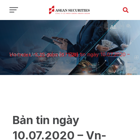
Home
-
Uncategorized
-
Bản tin ngày 10.07.2020 – Vn-Index -5,25 điểm [871,21]
Bản tin ngày
10.07.2020 – Vn-