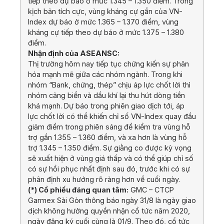
tiếp theo dự báo ở mức 1.345 – 1.350 điểm. Trong
kịch bản tích cực, vùng kháng cự gần của VN-
Index dự báo ở mức 1.365 – 1.370 điểm, vùng
kháng cự tiếp theo dự báo ở mức 1.375 – 1.380
điểm.
Nhận định của ASEANSC:
Thị trường hôm nay tiếp tục chứng kiến sự phân
hóa mạnh mẽ giữa các nhóm ngành. Trong khi
nhóm “Bank, chứng, thép” chịu áp lực chốt lời thì
nhóm cảng biển và dầu khí lại thu hút dòng tiền
khá mạnh. Dự báo trong phiên giao dịch tới, áp
lực chốt lời có thể khiến chỉ số VN-Index quay đầu
giảm điểm trong phiên sáng để kiểm tra vùng hỗ
trợ gần 1.355 – 1.360 điểm, và xa hơn là vùng hỗ
trợ 1.345 – 1.350 điểm. Sự giằng co được kỳ vọng
sẽ xuất hiện ở vùng giá thấp và có thể giúp chỉ số
có sự hồi phục nhất định sau đó, trước khi có sự
phân định xu hướng rõ ràng hơn về cuối ngày.
(*) Cổ phiếu đáng quan tâm:
GMC – CTCP
Garmex Sài Gòn thông báo ngày 31/8 là ngày giao
dịch không hưởng quyền nhận cổ tức năm 2020,
ngày đăng ký cuối cùng là 01/9. Theo đó, cổ tức