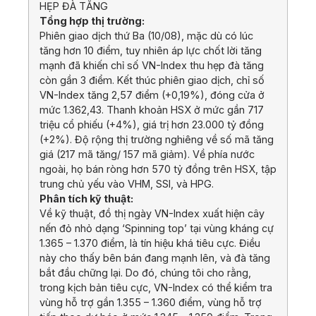
HẸP ĐÀ TĂNG
Tổng hợp thị trường:
Phiên giao dịch thứ Ba (10/08), mặc dù có lúc
tăng hơn 10 điểm, tuy nhiên áp lực chốt lời tăng
mạnh đã khiến chỉ số VN-Index thu hẹp đà tăng
còn gần 3 điểm. Kết thúc phiên giao dịch, chỉ số
VN-Index tăng 2,57 điểm (+0,19%), đóng cửa ở
mức 1.362,43. Thanh khoản HSX ở mức gần 717
triệu cổ phiếu (+4%), giá trị hơn 23.000 tỷ đồng
(+2%). Độ rộng thị trường nghiêng về số mã tăng
giá (217 mã tăng/ 157 mã giảm). Về phía nước
ngoài, họ bán ròng hơn 570 tỷ đồng trên HSX, tập
trung chủ yếu vào VHM, SSI, và HPG.
Phân tích kỹ thuật:
Về kỹ thuật, đồ thị ngày VN-Index xuất hiện cây
nến đỏ nhỏ dạng ‘Spinning top’ tại vùng kháng cự
1.365 – 1.370 điểm, là tín hiệu khá tiêu cực. Điều
này cho thấy bên bán đang mạnh lên, và đà tăng
bắt đầu chững lại. Do đó, chúng tôi cho rằng,
trong kịch bản tiêu cực, VN-Index có thể kiểm tra
vùng hỗ trợ gần 1.355 – 1.360 điểm, vùng hỗ trợ