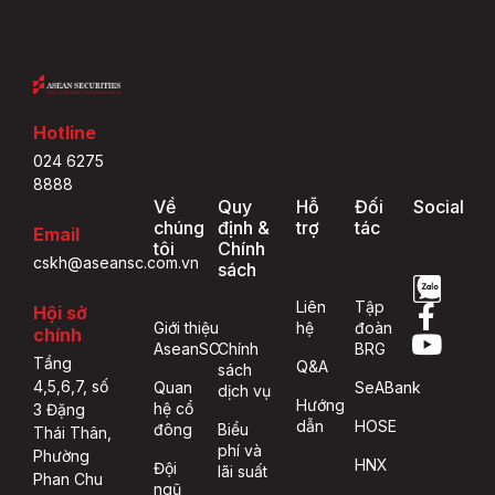
Hotline
024 6275
8888
Về
Quy
Hỗ
Đối
Social
chúng
định &
trợ
tác
Email
tôi
Chính
cskh@aseansc.com.vn
sách
Liên
Tập
Hội sở
Giới thiệu
hệ
đoàn
chính
AseanSC
Chính
BRG
Tầng
Q&A
sách
4,5,6,7, số
Quan
SeABank
dịch vụ
Hướng
hệ cổ
3 Đặng
dẫn
HOSE
đông
Biểu
Thái Thân,
phí và
Phường
HNX
Đội
lãi suất
Phan Chu
ngũ