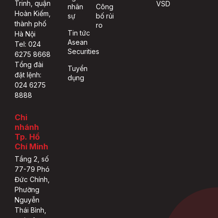
Trinh, quận
VSD
nhân
Công
Hoàn Kiếm,
sự
bố rủi
thành phố
ro
Tin tức
Hà Nội
Asean
Tel: 024
Securities
6275 8668
Tổng đài
Tuyển
đặt lệnh:
dụng
024 6275
8888
Chi
nhánh
Tp. Hồ
Chí Minh
Tầng 2, số
77-79 Phó
Đức Chính,
Phường
Nguyễn
Thái Bình,