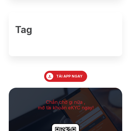
Tag
TẢI APP NGAY
Chần chờ gi nữa ,
mở tài khoản eKYC ngay!