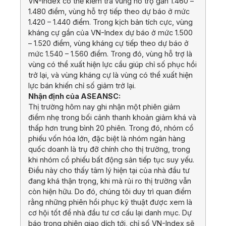
VN-Index có thể kiểm tra vùng hỗ trợ gần 1.460 –
1.480 điểm, vùng hỗ trợ tiếp theo dự báo ở mức
1.420 – 1.440 điểm. Trong kịch bản tích cực, vùng
kháng cự gần của VN-Index dự báo ở mức 1.500
– 1.520 điểm, vùng kháng cự tiếp theo dự báo ở
mức 1.540 – 1.560 điểm. Trong đó, vùng hỗ trợ là
vùng có thể xuất hiện lực cầu giúp chỉ số phục hồi
trở lại, và vùng kháng cự là vùng có thể xuất hiện
lực bán khiến chỉ số giảm trở lại.
Nhận định của ASEANSC:
Thị trường hôm nay ghi nhận một phiên giảm
điểm nhẹ trong bối cảnh thanh khoản giảm khá và
thấp hơn trung bình 20 phiên. Trong đó, nhóm cổ
phiếu vốn hóa lớn, đặc biệt là nhóm ngân hàng
quốc doanh là trụ đỡ chính cho thị trường, trong
khi nhóm cổ phiếu bất động sản tiếp tục suy yếu.
Điều này cho thấy tâm lý hiện tại của nhà đầu tư
đang khá thận trọng, khi mà rủi ro thị trường vẫn
còn hiện hữu. Do đó, chúng tôi duy trì quan điểm
rằng những phiên hồi phục kỹ thuật được xem là
cơ hội tốt để nhà đầu tư cơ cấu lại danh mục. Dự
báo trong phiên giao dịch tới, chỉ số VN-Index sẽ