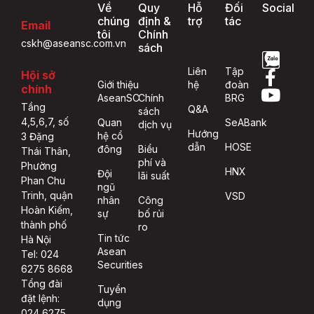
Về
Quy
Hỗ
Đối
Social
chúng
định &
trợ
tác
Email
tôi
Chính
cskh@aseansc.com.vn
sách
Liên
Tập
Hội sở
Giới thiệu
hệ
đoàn
chính
AseanSC
Chính
BRG
Tầng
Q&A
sách
4,5,6,7, số
Quan
SeABank
dịch vụ
Hướng
hệ cổ
3 Đặng
dẫn
HOSE
đông
Biểu
Thái Thân,
phí và
Phường
HNX
Đội
lãi suất
Phan Chu
ngũ
Trinh, quận
VSD
nhân
Công
Hoàn Kiếm,
sự
bố rủi
thành phố
ro
Tin tức
Hà Nội
Asean
Tel: 024
Securities
6275 8668
Tổng đài
Tuyển
đặt lệnh:
dụng
024 6275