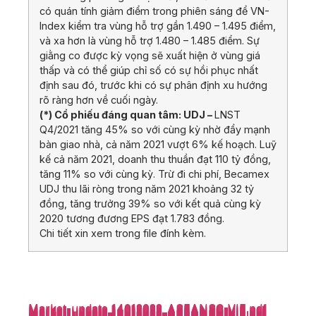
có quán tính giảm điểm trong phiên sáng để VN-
Index kiểm tra vùng hỗ trợ gần 1.490 – 1.495 điểm,
và xa hơn là vùng hỗ trợ 1.480 – 1.485 điểm. Sự
giằng co được kỳ vọng sẽ xuất hiện ở vùng giá
thấp và có thể giúp chỉ số có sự hồi phục nhất
định sau đó, trước khi có sự phân định xu hướng
rõ ràng hơn về cuối ngày.
(*) Cổ phiếu đáng quan tâm: UDJ –
LNST
Q4/2021 tăng 45% so với cùng kỳ nhờ đẩy mạnh
bàn giao nhà, cả năm 2021 vượt 6% kế hoạch. Luỹ
kế cả năm 2021, doanh thu thuần đạt 110 tỷ đồng,
tăng 11% so với cùng kỳ. Trừ đi chi phí, Becamex
UDJ thu lãi ròng trong năm 2021 khoảng 32 tỷ
đồng, tăng trưởng 39% so với kết quả cùng kỳ
2020 tương đương EPS đạt 1.783 đồng.
Chi tiết xin xem trong file đính kèm.
Market-update_14012022_ASEANSC-VIE.pdf
Market-update_14012022_ASEANSC-VIE.pdf
Market-update_14012022_ASEANSC-VIE.pdf
Market-update_14012022_ASEANSC-VIE.pdf
Market-update_14012022_ASEANSC-VIE.pdf
Market-update_14012022_ASEANSC-VIE.pdf
Market-update_14012022_ASEANSC-VIE.pdf
Market-update_14012022_ASEANSC-VIE.pdf
Market-update_14012022_ASEANSC-VIE.pdf
Market-update_14012022_ASEANSC-VIE.pdf
Market-update_14012022_ASEANSC-VIE.pdf