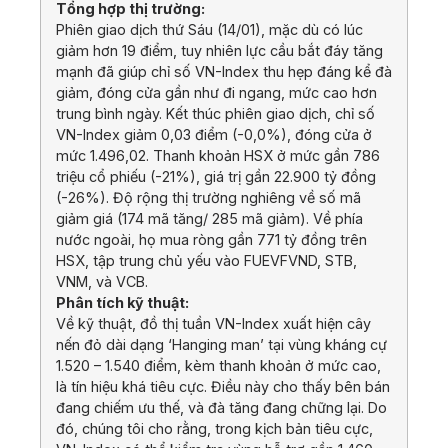
Tổng hợp thị trường:
Phiên giao dịch thứ Sáu (14/01), mặc dù có lúc
giảm hơn 19 điểm, tuy nhiên lực cầu bắt đáy tăng
mạnh đã giúp chỉ số VN-Index thu hẹp đáng kể đà
giảm, đóng cửa gần như đi ngang, mức cao hơn
trung bình ngày. Kết thúc phiên giao dịch, chỉ số
VN-Index giảm 0,03 điểm (-0,0%), đóng cửa ở
mức 1.496,02. Thanh khoản HSX ở mức gần 786
triệu cổ phiếu (-21%), giá trị gần 22.900 tỷ đồng
(-26%). Độ rộng thị trường nghiêng về số mã
giảm giá (174 mã tăng/ 285 mã giảm). Về phía
nước ngoài, họ mua ròng gần 771 tỷ đồng trên
HSX, tập trung chủ yếu vào FUEVFVND, STB,
VNM, và VCB.
Phân tích kỹ thuật:
Về kỹ thuật, đồ thị tuần VN-Index xuất hiện cây
nến đỏ dài dạng ‘Hanging man’ tại vùng kháng cự
1.520 – 1.540 điểm, kèm thanh khoản ở mức cao,
là tín hiệu khá tiêu cực. Điều này cho thấy bên bán
đang chiếm ưu thế, và đà tăng đang chững lại. Do
đó, chúng tôi cho rằng, trong kịch bản tiêu cực,