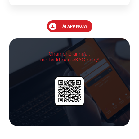
TẢI APP NGAY
Chần chờ gi nữa ,
mở tài khoản eKYC ngay!