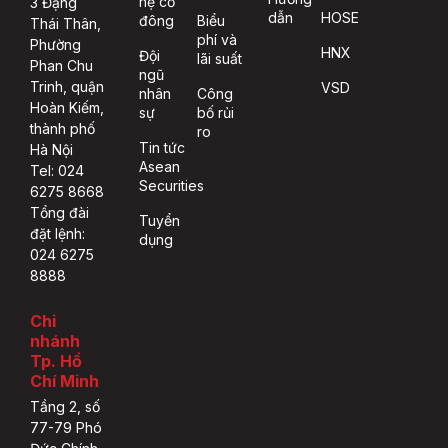
hệ cổ
3 Đặng
dẫn
HOSE
đông
Biểu
Thái Thân,
phí và
Phường
HNX
Đội
lãi suất
Phan Chu
ngũ
Trinh, quận
VSD
nhân
Công
Hoàn Kiếm,
sự
bố rủi
thành phố
ro
Tin tức
Hà Nội
Asean
Tel: 024
Securities
6275 8668
Tổng đài
Tuyển
đặt lệnh:
dụng
024 6275
8888
Chi
nhánh
Tp. Hồ
Chí Minh
Tầng 2, số
77-79 Phó