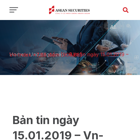
Home
-
Uncategorized
-
Bản tin ngày 15.01.2019 – Vn-Index +7,88 điểm [909,68]
Bản tin ngày
15.01.2019 – Vn-