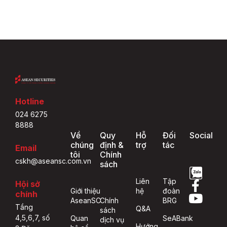
Hotline
024 6275
8888
Về
Quy
Hỗ
Đối
Social
chúng
định &
trợ
tác
Email
tôi
Chính
cskh@aseansc.com.vn
sách
Liên
Tập
Hội sở
Giới thiệu
hệ
đoàn
chính
AseanSC
Chính
BRG
Tầng
Q&A
sách
4,5,6,7, số
Quan
SeABank
dịch vụ
Hướng