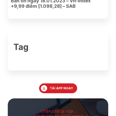
Bản tin ngày 18.01.2023 – Vn-Index
+9,99 điểm [1.098,28] – SAB
Tag
TẢI APP NGAY
Chần chờ gi nữa ,