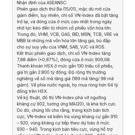
Nhận định của ASEANSC:
Phiên giao dịch thứ Ba (15/01), mặc dù mở cửa
giảm điểm, tuy nhiên, chỉ số VN-Index đã bật tăng
trở lại, và đóng cửa ở mức cao nhất trong ngày
nhờ lực kéo đến từ nhóm cổ phiếu vốn hóa lớn.
Trong đó, VHM, VCB, GAS, BID, MSN, TCB, VRE và
MBB là những mã vốn hóa lớn tăng giá, bù đắp
cho sự suy yếu của VNM, SAB, VJC và ROS.
Kết thúc phiên giao dịch, chỉ số VN-Index tăng
7,88 điểm (+0,87%), đóng cửa ở mức 909,68.
Thanh khoản HSX ở mức gần 130 triệu cổ phiếu,
giá trị gần 2.800 tỷ đồng. Độ rộng thị trường
nghiêng về số mã tăng giá (189 mã tăng/ 98 mã
giảm). Về phía nước ngoài, họ mua ròng hơn 64 tỷ
đồng trên HSX.
Về kỹ thuật, đồ thị VN-Index phá vỡ ngưỡng
kháng cự 902, tương ứng MA(20), là khá tích cực.
Do đó, chúng tôi cho rằng, trong kịch bản tích
cực, VN-Index sẽ kiểm tra vùng kháng cự gần 910
– 920, vùng kháng cự tiếp theo dự báo ở mức
930 – 940. Trong kịch bản tiêu cực, vùng hỗ trợ